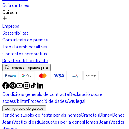
Guia de talles
Qui som
Empresa
Sostenibilitat
Comunicats de premsa
Treballa amb nosaltres
Contactes corporatius
Desisteix del contracte
España / Espanya | CA
Condicions generals de contracte
Declaració sobre
accessibilitat
Protecció de dades
Avís legal
Configuració de galetes
Tendència
Looks de festa per als homes
Granotes
Disney
Dones
Jeans
Vestits d'estiu
Jaquetes per a dones
Homes Jeans
Vestits
d'home