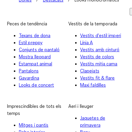
Peces de tendència
Vestits de la temporada
Texans de dona
Vestits d'estil imperi
Estil preppy
Línia A
Conjunts de pantaló
Vestits amb cinturó
Mostra lleopard
Vestits de colors
Estampat animal
Vestits mitja cama
Pantalons
Clapejats
Gavardina
Vestits fit & flare
Looks de concert
Maxi faldilles
Imprescindibles de tots els
Aeri i lleuger
temps
Jaquetes de
Mitges i pantis
primavera
Roba interior
Bany