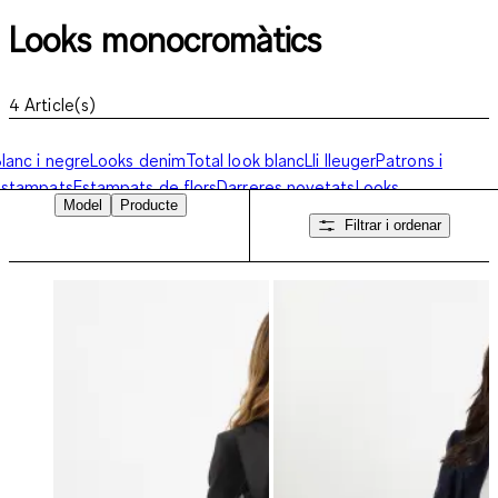
Looks monocromàtics
4
Article(s)
lanc i negre
Looks denim
Total look blanc
Lli lleuger
Patrons i
estampats
Estampats de flors
Darreres novetats
Looks
Model
Producte
monocromàtics
Pel·lícules, música i logotips
Filtrar i ordenar