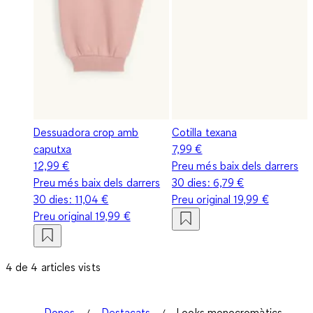
Dessuadora crop amb
Cotilla texana
caputxa
7,99 €
12,99 €
Preu més baix dels darrers
Preu més baix dels darrers
30 dies:
6,79 €
30 dies:
11,04 €
Preu original
19,99 €
Preu original
19,99 €
4 de 4 articles vists
Dones
Destacats
Looks monocromàtics