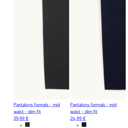
Pantalons formals - mid
Pantalons formals - mid
waist - slim fit
waist - slim fit
39,99 €
24,99 €