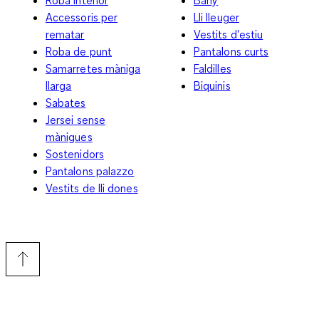
Accessoris per
Lli lleuger
rematar
Vestits d'estiu
Roba de punt
Pantalons curts
Samarretes màniga
Faldilles
llarga
Biquinis
Sabates
Jersei sense
mànigues
Sostenidors
Pantalons palazzo
Vestits de lli dones