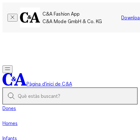
C&A Fashion App
Downloa
C&A Mode GmbH & Co. KG
Només per un temps limitat: Els membres acumulen el doble
de punts!
Inicia la sessió
Pàgina d'inici de C&A
Dones
Homes
Infants