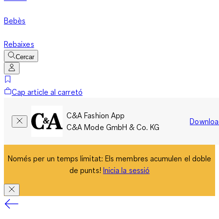
Bebès
Rebaixes
Cercar
Cap article al carretó
C&A Fashion App
Downloa
C&A Mode GmbH & Co. KG
Només per un temps limitat: Els membres acumulen el doble
de punts!
Inicia la sessió