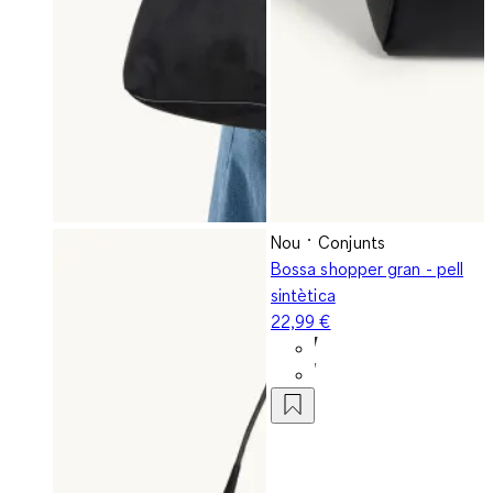
Nou
Conjunts
Bossa shopper gran - pell
sintètica
22,99 €