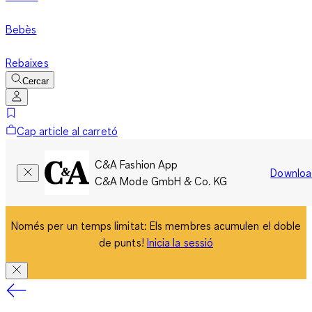
Bebès
Rebaixes
Cercar
Cap article al carretó
C&A Fashion App
Downloa
C&A Mode GmbH & Co. KG
Només per un temps limitat: Els membres acumulen el doble
de punts!
Inicia la sessió