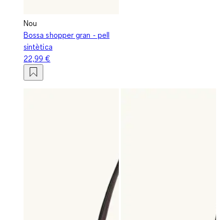
Nou
Bossa shopper gran - pell
sintètica
22,99 €