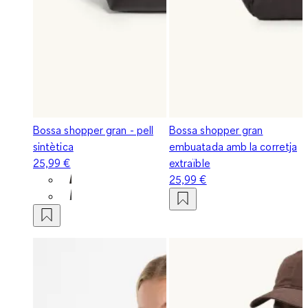
Bossa shopper gran - pell
Bossa shopper gran
sintètica
embuatada amb la corretja
25,99 €
extraïble
25,99 €