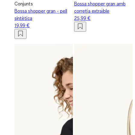
Conjunts
Bossa shopper gran amb
Bossa shopper gran - pell
corretja extraïble
sintètica
25,99 €
19,99 €