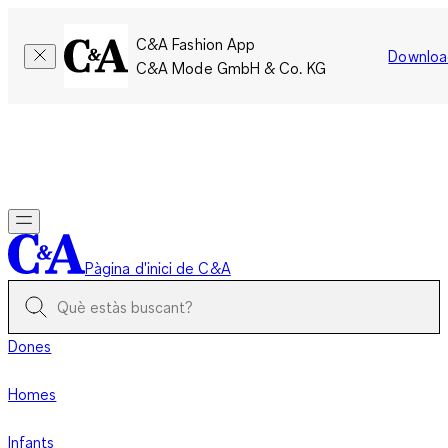
C&A Fashion App
Downloa
C&A Mode GmbH & Co. KG
Només per un temps limitat: Els membres acumulen el doble
de punts!
Inicia la sessió
Pàgina d'inici de C&A
Dones
Homes
Infants