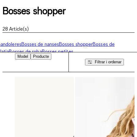
Bosses shopper
28
Article(s)
andoleres
Bosses de nanses
Bosses shopper
Bosses de
latja
Bosses de roba
Bosses petites
Model
Producte
Filtrar i ordenar