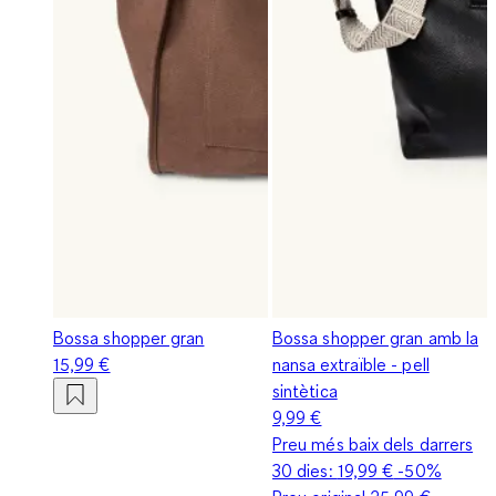
Bossa shopper gran
Bossa shopper gran amb la
15,99 €
nansa extraïble - pell
sintètica
9,99 €
Preu més baix dels darrers
30 dies:
19,99 €
-50%