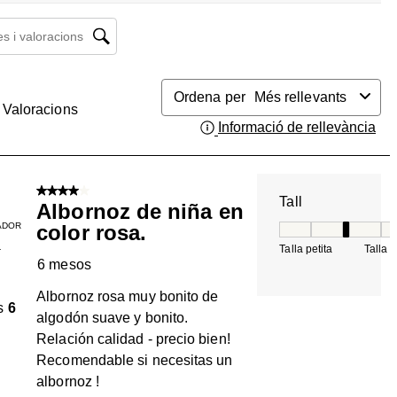
 i valoracions regió de cerca
Ordena per
Més rellevants
Valoracions
Informació de rellevància
Mos
4 de 5 estrelles.
Tall
Albornoz de niña en
ADOR
color rosa.
Tall, 3 de 5, on 1 é
Talla petita
Talla 
T
6 mesos
Albornoz rosa muy bonito de
s
6
algodón suave y bonito.
Relación calidad - precio bien!
Recomendable si necesitas un
albornoz !