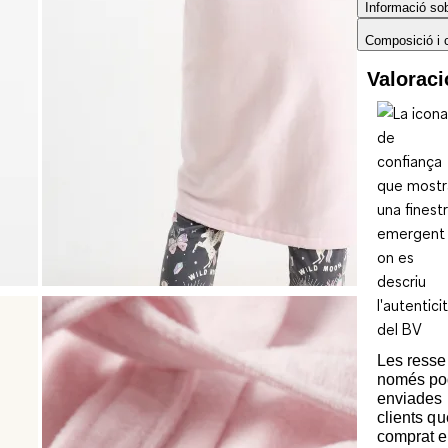
Informació sobr
Composició i 
Valorac
Les ress
només po
enviades 
clients q
comprat e