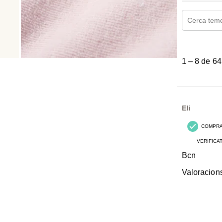
Cerca temes
1
a
1
–
8 de 64
8
de
64
Valoracions.
Eli
COMPR
VERIFICA
Bcn
Valoracion