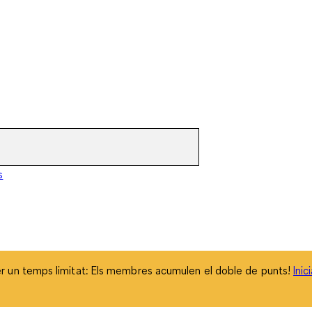
 un temps limitat: Els membres acumulen el doble de punts!
Inic
s
 un temps limitat: Els membres acumulen el doble de punts!
Inic