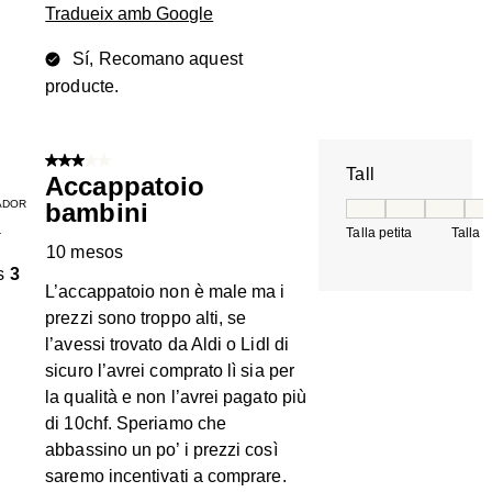
Tradueix amb Google
Sí, Recomano aquest
producte.
3 de 5 estrelles.
Tall
Accappatoio
ADOR
bambini
Tall, 5 de 5, on 1 é
Talla petita
Talla 
T
10 mesos
s
3
L’accappatoio non è male ma i
prezzi sono troppo alti, se
l’avessi trovato da Aldi o Lidl di
sicuro l’avrei comprato lì sia per
la qualità e non l’avrei pagato più
di 10chf. Speriamo che
abbassino un po’ i prezzi così
saremo incentivati a comprare.