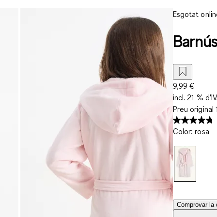
Esgotat onlin
Barnús
9,99 €
incl. 21 % d'I
Preu original
Color
:
rosa
Comprovar la d