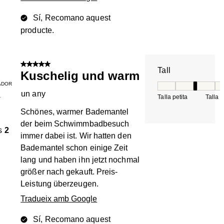
Sí, Recomano aquest
producte.
5 de 5 estrelles.
Tall
Kuschelig und warm
ADOR
Tall, 3 de 5, on 1 é
un any
Talla petita
Talla 
T
Schönes, warmer Bademantel
der beim Schwimmbadbesuch
s
2
immer dabei ist. Wir hatten den
Bademantel schon einige Zeit
lang und haben ihn jetzt nochmal
größer nach gekauft. Preis-
Leistung überzeugen.
Tradueix amb Google
Sí, Recomano aquest