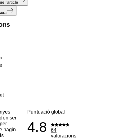
e l'article
cura
ions
enyes
Puntuació global
den ser
4.8
per
ue hagin
64
ls
valoracions