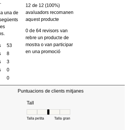
.
12 de 12 (100%)
avaluadors recomanen
a una de
aquest producte
 següents
les
0 de 64 revisors van
ns.
rebre un producte de
mostra o van participar
s
estrelles
53
en una promoció
53 valoracions amb 5 estrelles.
s
estrelles
8
8 valoracions amb 4 estrelles.
s
estrelles
3
3 valoracions amb 3 estrelles.
s
estrelles
0
0 valoracions amb 2 estrelles.
estrelles
0
0 valoracions amb 1 estrella.
Puntuacions de clients mitjanes
Tall
Tall, 3.125 de 5, on 1 és igual a Talla petita i 5 és 
Talla petita
Talla gran