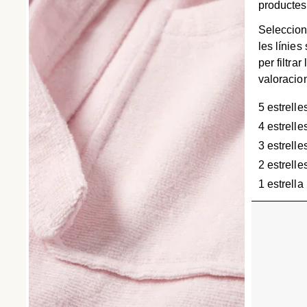
productes
Seleccion
les línies
per filtrar 
valoracio
5 estrelle
4 estrelle
3 estrelle
2 estrelle
1 estrella