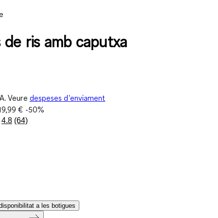
e
 de ris amb caputxa
VA. Veure
despeses d'enviament
19,99 €
-50%
4.8
(64)
Llegeix
64
valoracions.
Enllaç
a
la
mateixa
pàgina.
isponibilitat a les botigues