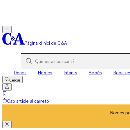
Només per
Pàgina d'inici de C&A
Dones
Homes
Infants
Bebès
Rebaixe
Cercar
Cap article al carretó
Només per