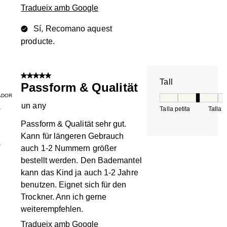
Tradueix amb Google
Sí, Recomano aquest
producte.
5 de 5 estrelles.
Tall
Passform & Qualität
ADOR
Tall, 3 de 5, on 1 é
un any
Talla petita
Talla 
T
Passform & Qualität sehr gut.
Kann für längeren Gebrauch
1
auch 1-2 Nummern größer
bestellt werden. Den Bademantel
kann das Kind ja auch 1-2 Jahre
benutzen. Eignet sich für den
Trockner. Ann ich gerne
weiterempfehlen.
Tradueix amb Google