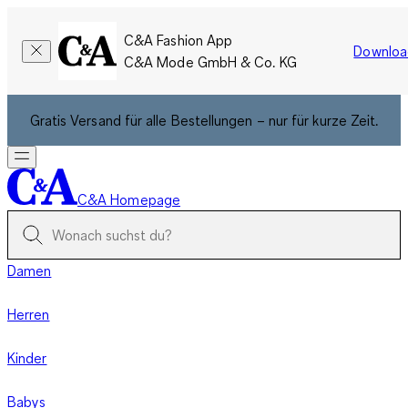
C&A Fashion App
Downloa
C&A Mode GmbH & Co. KG
Gratis Versand für alle Bestellungen – nur für kurze Zeit.
C&A Homepage
Damen
Herren
Kinder
Babys