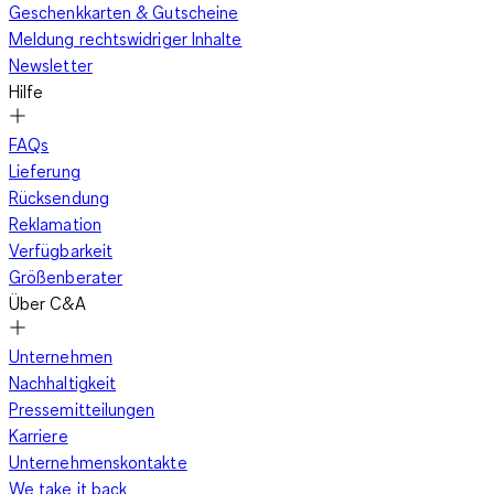
Geschenkkarten & Gutscheine
Schnürschuhen aus Leder - zum Beispiel klassischen
Meldung rechtswidriger Inhalte
Budapestern - und einem weißem
Hemd
sowie einem
Newsletter
schwarzen Sakko zum elementaren Bestandteil eines
Hilfe
gelungenen entspannten Business-Outfits machen kannst. Für
die Freizeit sind Sneaker immer eine gute Wahl und sie
FAQs
kommen aufgrund des
schmal zulaufenden Beins der
Lieferung
Röhrenjeans
besonders gut zur Geltung. Hier kannst Du auch
Rücksendung
zu auffälligen Farben oder zu Schuhen mit besonderen Details
Reklamation
greifen. Die weitere Garderobe bleibt unauffällig: Ein
Verfügbarkeit
schlichtes weißes
T-Shirt
oder ein Shirt, das die Farbe der
Größenberater
Schuhe aufnimmt, sind hier stilvolle Möglichkeiten für ein
Über C&A
Outfit, das Dich durch den Feierabend bringt. Am Abend darf
Dein Style gerne eine rockige Nuance zeigen. Die Skinny Jeans
Unternehmen
für Herren in
klassischem Jeansblau
wird mit einer schwarzen
Nachhaltigkeit
Lederjacke und einem schwarzen Shirt oder einem Hemd
Pressemitteilungen
sowie mit Stiefeletten zum perfekten
Party-Outfit
für den
Karriere
Abend in der Bar oder den ausgelassenen Club-Besuch.
Unternehmenskontakte
We take it back