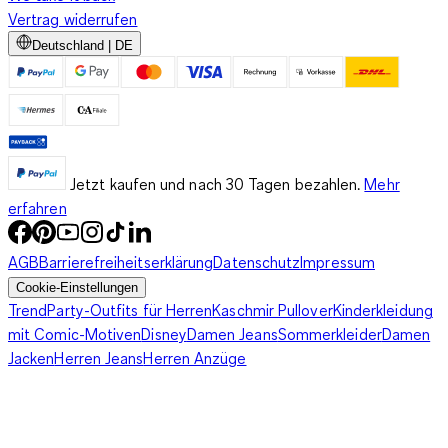
Vertrag widerrufen
Trendige Herren-Skinny-Jeans für verschiedene
Deutschland | DE
Anlässe bei C&A
Ganz in Schwarz, klassisches Jeansblau oder im Destroyed-
Look: Die Skinny Jeans für Herren zeigt sich in den
Jetzt kaufen und nach 30 Tagen bezahlen.
Mehr
unterschiedlichsten Farben und Waschungen. In Schwarz wirkt
erfahren
sie edel, kann aber auch zu einem lässigen Outfit kombiniert
werden. Blau ist insbesondere für die Freizeit eine beliebte
AGB
Barrierefreiheitserklärung
Datenschutz
Impressum
Farbe. Blaue Herren-Skinny-Jeans können mit ausgewaschenen
Cookie-Einstellungen
Effekten versehen sein oder als Hosen in einem tiefen
Trend
Party-Outfits für Herren
Kaschmir Pullover
Kinderkleidung
Dunkelblau daherkommen. Letzteres ist auch für schicke
mit Comic-Motiven
Disney
Damen Jeans
Sommerkleider
Damen
Anlässe eine gute Wahl. Die
rebellische Seite der Röhrenjeans
Jacken
Herren Jeans
Herren Anzüge
kommt mit der
Destroyed-Jeans
zurück: Risse,
Löcher
und
Abriebstellen sind gewollt und so bringt Dich Deine Skinny
Jeans für Herren durch die größten Abenteuer - und Du
machst mit einem Hauch von Punk dabei immer eine gute