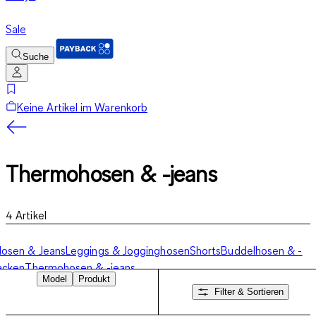
Sale
Suche
Keine Artikel im Warenkorb
Thermohosen & -jeans
4
Artikel
osen & Jeans
Leggings & Jogginghosen
Shorts
Buddelhosen & -
acken
Thermohosen & -jeans
Model
Produkt
Filter & Sortieren