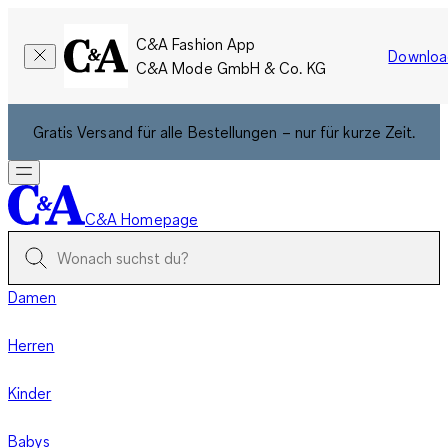
C&A Fashion App
Downloa
C&A Mode GmbH & Co. KG
Gratis Versand für alle Bestellungen – nur für kurze Zeit.
C&A Homepage
Damen
Herren
Kinder
Babys