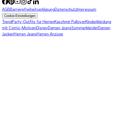
AGB
Barrierefreiheitserklärung
Datenschutz
Impressum
Cookie-Einstellungen
Trend
Party-Outfits für Herren
Kaschmir Pullover
Kinderkleidung
mit Comic-Motiven
Disney
Damen Jeans
Sommerkleider
Damen
Jacken
Herren Jeans
Herren Anzüge