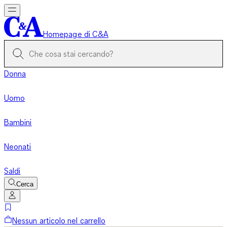
Homepage di C&A
Donna
Uomo
Bambini
Neonati
Saldi
Cerca
Nessun articolo nel carrello