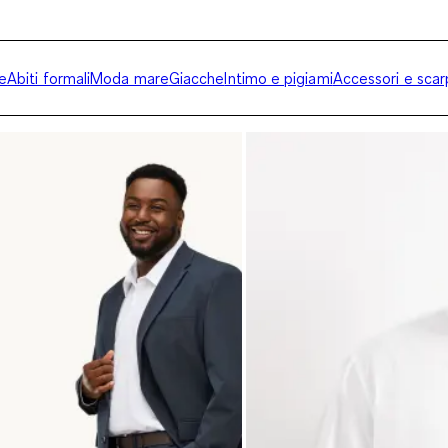
e
Abiti formali
Moda mare
Giacche
Intimo e pigiami
Accessori e sca