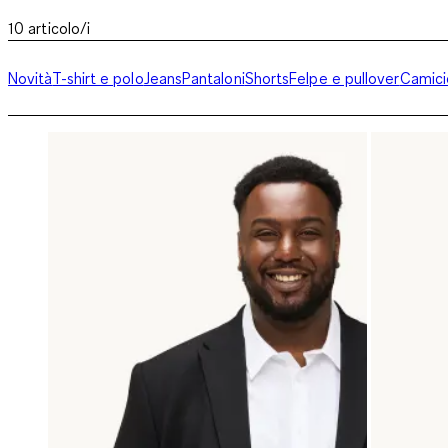
10
articolo/i
Novità
T-shirt e polo
Jeans
Pantaloni
Shorts
Felpe e pullover
Camici