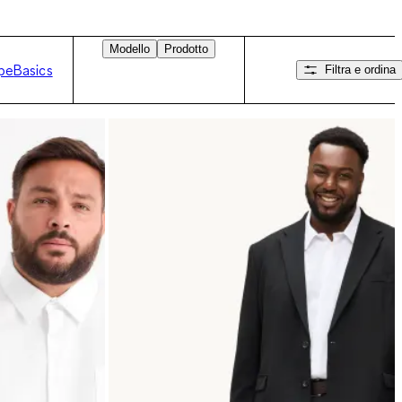
Modello
Prodotto
rpe
Basics
Filtra e ordina
Scorri verso destra