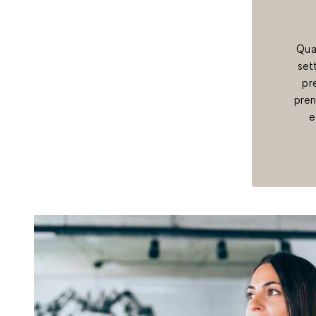
Quan
set
pr
pren
e