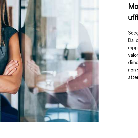
Mod
uff
Sceg
Dal 
rapp
valo
dimo
non 
atte