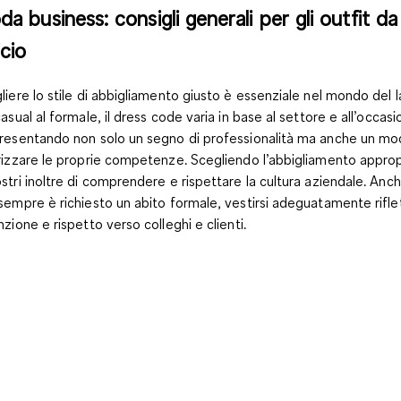
a business: consigli generali per gli outfit da
icio
liere lo stile di abbigliamento giusto è essenziale nel mondo del l
casual al formale, il dress code varia in base al settore e all’occasi
resentando non solo un
segno di professionalità
ma anche un mo
rizzare le proprie competenze
. Scegliendo l’abbigliamento approp
stri inoltre di comprendere e rispettare la cultura aziendale. Anc
sempre è richiesto un abito formale, vestirsi adeguatamente
rifl
nzione e rispetto verso colleghi e clienti.