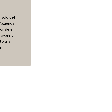
 solo del
l’azienda
ionale e
trovare un
to alla
i.