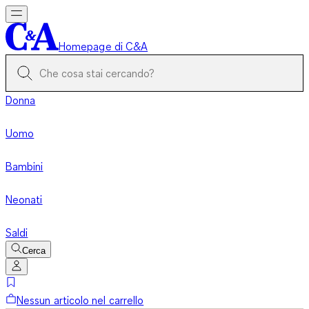
Homepage di C&A
Donna
Uomo
Bambini
Neonati
Saldi
Cerca
Nessun articolo nel carrello