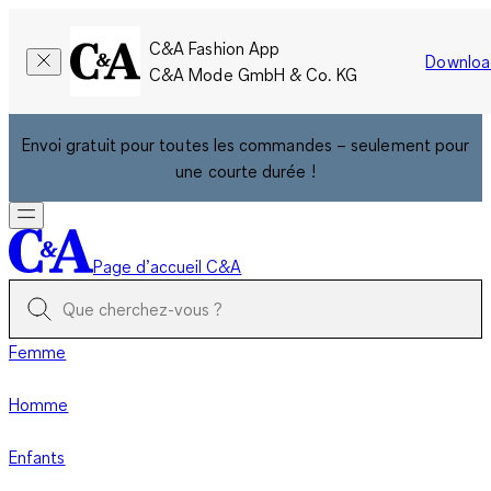
C&A Fashion App
Downloa
C&A Mode GmbH & Co. KG
Envoi gratuit pour toutes les commandes – seulement pour
une courte durée !
Page d’accueil C&A
Femme
Homme
Enfants