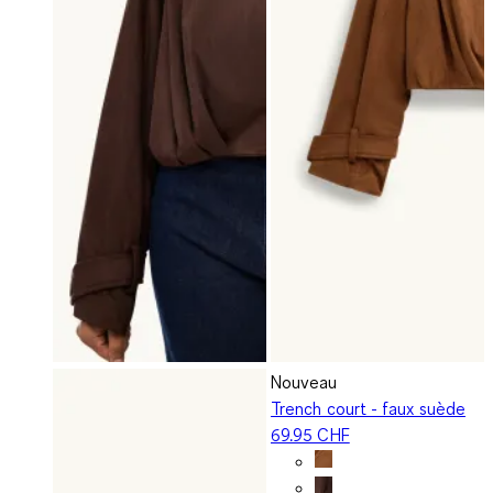
Nouveau
Trench court - faux suède
69.95 CHF