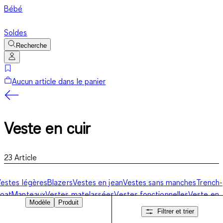
Bébé
Soldes
Recherche
Aucun article dans le panier
Veste en cuir
23
Article
estes légères
Blazers
Vestes en jean
Vestes sans manches
Trench-
oat
Manteaux
Vestes matelassées
Vestes fonctionnelles
Veste en
Modèle
Produit
uir
Filtrer et trier