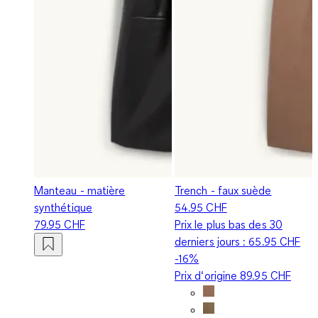
Manteau - matière
Trench - faux suède
synthétique
54.95 CHF
79.95 CHF
Prix le plus bas des 30
derniers jours :
65.95 CHF
-16%
Prix d‘origine
89.95 CHF