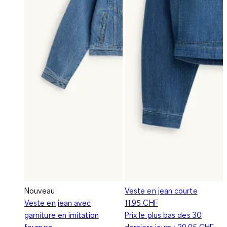
Nouveau
Veste en jean courte
Veste en jean avec
11.95 CHF
garniture en imitation
Prix le plus bas des 30
fourrure
derniers jours :
29.95 CHF