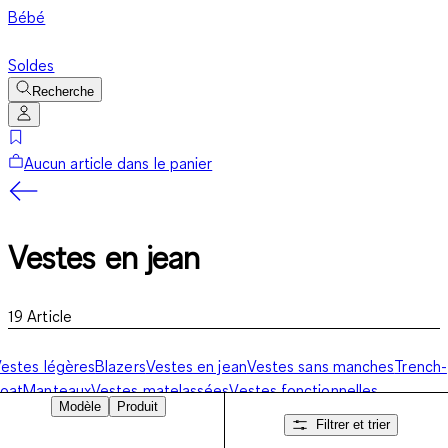
Bébé
Soldes
Recherche
Aucun article dans le panier
Vestes en jean
19
Article
estes légères
Blazers
Vestes en jean
Vestes sans manches
Trench-
oat
Manteaux
Vestes matelassées
Vestes fonctionnelles
Modèle
Produit
Filtrer et trier