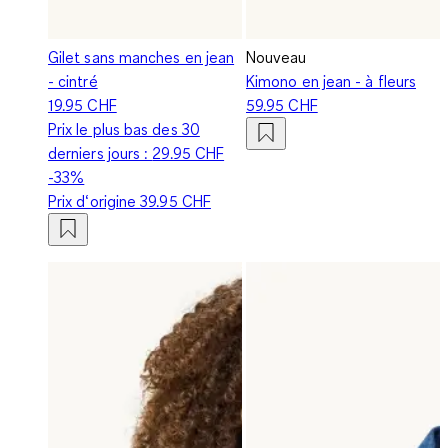
Gilet sans manches en jean
Nouveau
- cintré
Kimono en jean - à fleurs
19.95 CHF
59.95 CHF
Prix le plus bas des 30
derniers jours :
29.95 CHF
-33%
Prix d‘origine
39.95 CHF