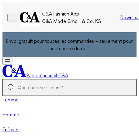
C&A Fashion App
Downloa
C&A Mode GmbH & Co. KG
Envoi gratuit pour toutes les commandes – seulement pour
une courte durée !
Page d’accueil C&A
Femme
Homme
Enfants