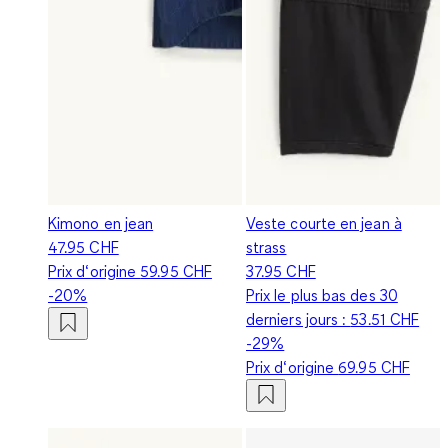
Kimono en jean
Veste courte en jean à
47.95 CHF
strass
Prix d‘origine
59.95 CHF
37.95 CHF
-20%
Prix le plus bas des 30
derniers jours :
53.51 CHF
-29%
Prix d‘origine
69.95 CHF