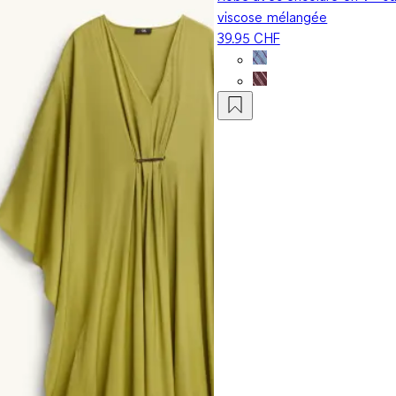
viscose mélangée
39.95 CHF