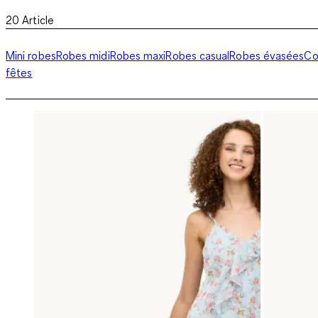
20
Article
Mini robes
Robes midi
Robes maxi
Robes casual
Robes évasées
Co
fêtes