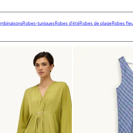
mbinaisons
Robes-tuniques
Robes d'été
Robes de plage
Robes fleu