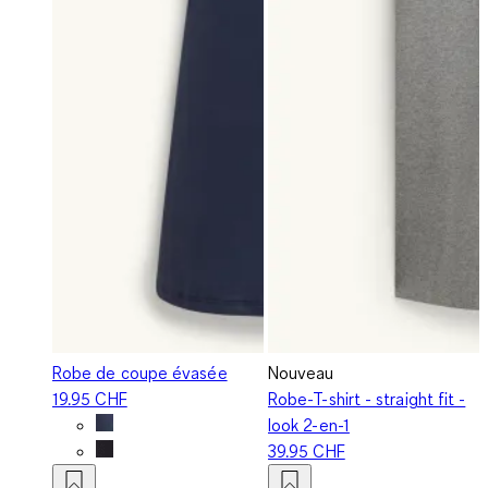
Robe de coupe évasée
Nouveau
19.95 CHF
Robe-T-shirt - straight fit -
look 2-en-1
39.95 CHF