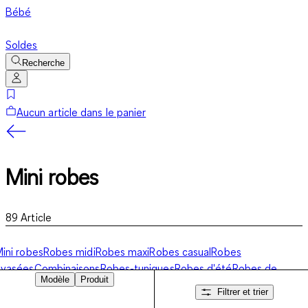
Bébé
Soldes
Recherche
Aucun article dans le panier
Mini robes
89
Article
ini robes
Robes midi
Robes maxi
Robes casual
Robes
évasées
Combinaisons
Robes-tuniques
Robes d'été
Robes de
Modèle
Produit
lage
Robes fleuries
Robes de fêtes
Filtrer et trier