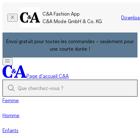
C&A Fashion App
Downloa
C&A Mode GmbH & Co. KG
Envoi gratuit pour toutes les commandes – seulement pour
une courte durée !
Page d’accueil C&A
Femme
Homme
Enfants