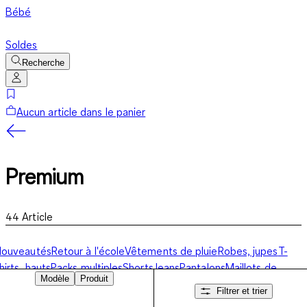
Bébé
Soldes
Recherche
Aucun article dans le panier
Premium
44
Article
Nouveautés
Retour à l'école
Vêtements de pluie
Robes, jupes
T-
hirts, hauts
Packs multiples
Shorts
Jeans
Pantalons
Maillots de
Modèle
Produit
ain
Pyjamas
Sous-vêtements
Chaussettes
Premium
Pulls,
Filtrer et trier
sweats
Vestes
Ensembles
Basiques
Accessoires
Collection sport