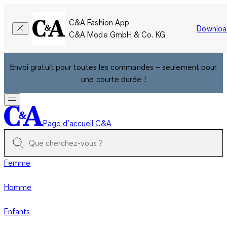
C&A Fashion App
Downloa
C&A Mode GmbH & Co. KG
Envoi gratuit pour toutes les commandes – seulement pour
une courte durée !
Page d’accueil C&A
Femme
Homme
Enfants