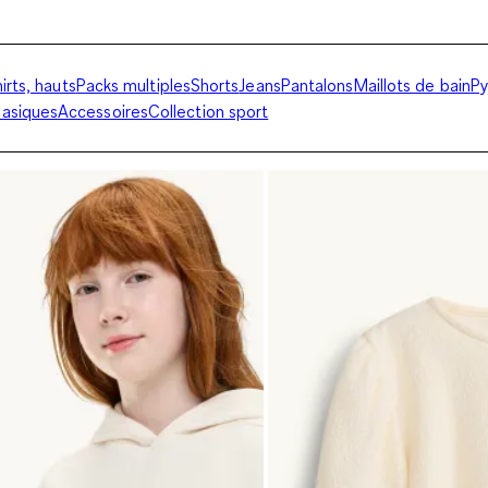
irts, hauts
Packs multiples
Shorts
Jeans
Pantalons
Maillots de bain
Py
asiques
Accessoires
Collection sport