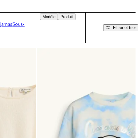
Modèle
Produit
jamas
Sous-
Filtrer et trier
Balayez vers la droite