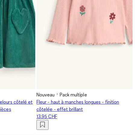
Nouveau
Pack multiple
elours côtelé et
Fleur - haut à manches longues - finition
pièces
côtelée - effet brillant
13.95 CHF