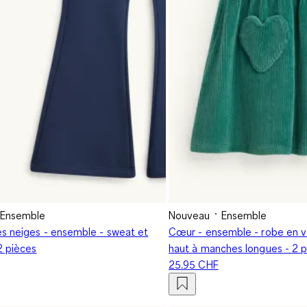
Ensemble
Nouveau
Ensemble
es neiges - ensemble - sweat et
Cœur - ensemble - robe en v
2 pièces
haut à manches longues - 2 
25.95 CHF