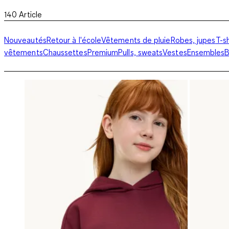
140
Article
Nouveautés
Retour à l'école
Vêtements de pluie
Robes, jupes
T-sh
vêtements
Chaussettes
Premium
Pulls, sweats
Vestes
Ensembles
B