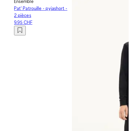
Ensemble
Pat' Patrouille - pyjashort -
2 pièces
9.95 CHF