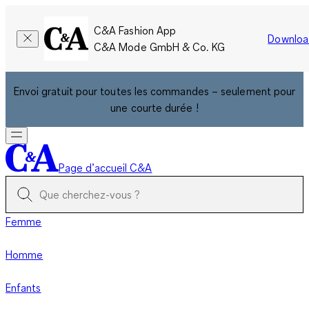
C&A Fashion App
Downloa
C&A Mode GmbH & Co. KG
Envoi gratuit pour toutes les commandes – seulement pour
une courte durée !
Page d’accueil C&A
Femme
Homme
Enfants