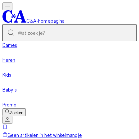
C&A-homepagina
Dames
Heren
Kids
Baby’s
Promo
Zoeken
Geen artikelen in het winkelmandje