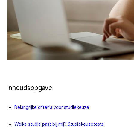
Inhoudsopgave
Belangrijke criteria voor studiekeuze
Welke studie past bij mij? Studiekeuzetests