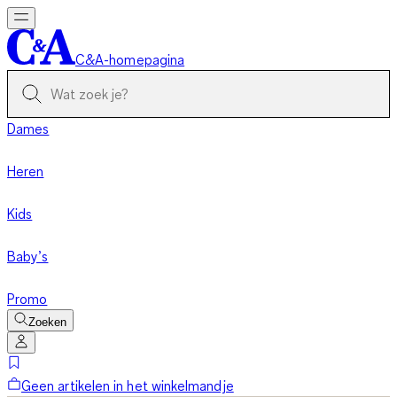
C&A-homepagina
Dames
Heren
Kids
Baby’s
Promo
Zoeken
Geen artikelen in het winkelmandje