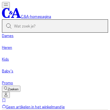
C&A-homepagina
Dames
Heren
Kids
Baby’s
Promo
Zoeken
Geen artikelen in het winkelmandje