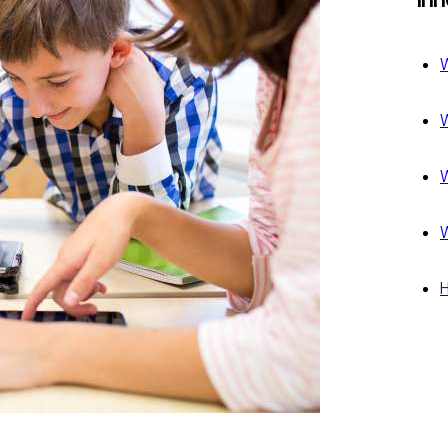
W
W
W
W
H