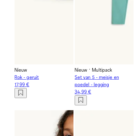
Nieuw
Nieuw
Multipack
Rok - geruit
Set van 5 - meisje en
17,99 €
poedel - legging
34,99 €