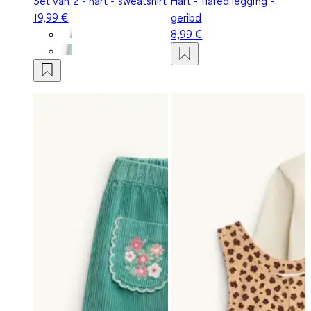
Set van 2 - hart - sweatshirt
Hart - flared legging -
19,99 €
geribd
8,99 €