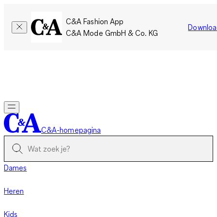
C&A Fashion App
Downloa
C&A Mode GmbH & Co. KG
Slechts tijdelijk: Members sparen twee keer zoveel punten!
Nu
inloggen
C&A-homepagina
Dames
Heren
Kids