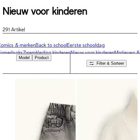
Nieuw voor kinderen
291
Artikel
Comics & merken
Back to school
Eerste schooldag
Zomerlooks
Zwemkleding kinderen
Nieuw voor kinderen
Motieven &
Model
Product
rints
Denim looks
Feestelijke kinderkleding
Filter & Sorteer