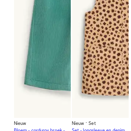
Nieuw
Nieuw
Set
Bloem - corduroy broek -
Set - longsleeve en denim