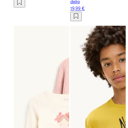
delig
19,99 €