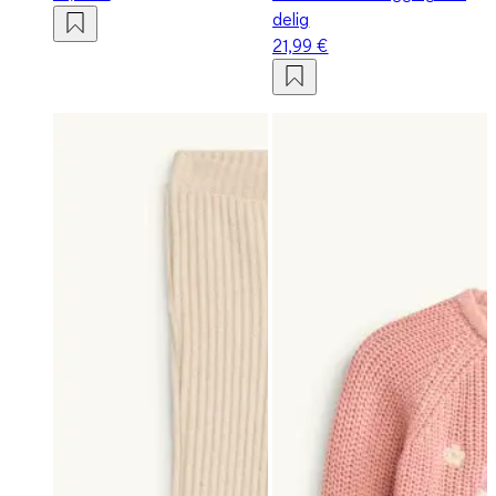
delig
21,99 €