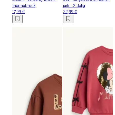
thermobroek
jurk - 2-delig
17,99 €
22,99 €