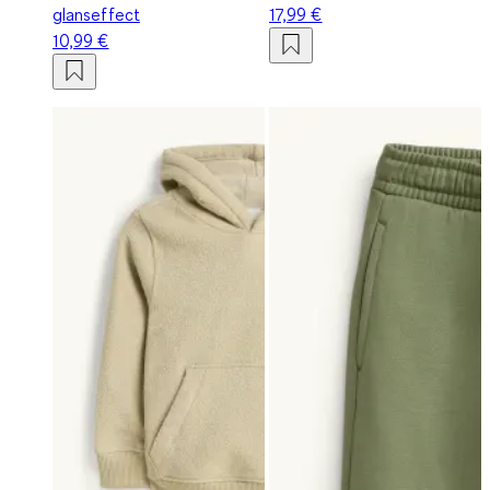
glanseffect
17,99 €
10,99 €