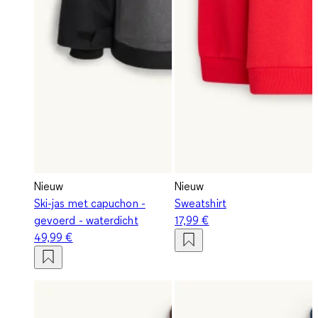
Nieuw
Nieuw
Ski-jas met capuchon -
Sweatshirt
gevoerd - waterdicht
17,99 €
49,99 €