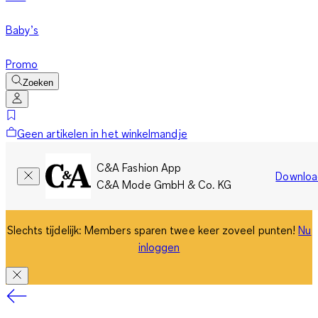
Baby’s
Promo
Zoeken
Geen artikelen in het winkelmandje
C&A Fashion App
Downloa
C&A Mode GmbH & Co. KG
Slechts tijdelijk: Members sparen twee keer zoveel punten!
Nu
inloggen