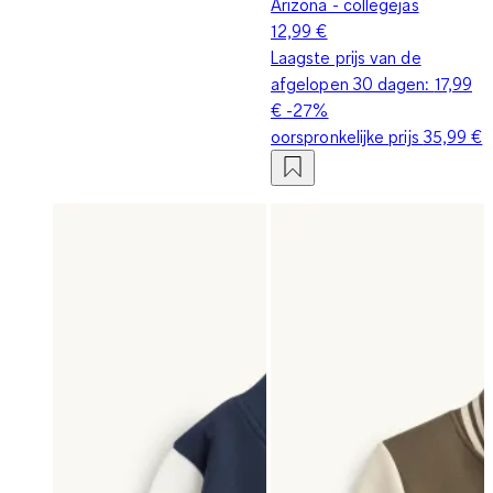
Arizona - collegejas
12,99 €
Laagste prijs van de
afgelopen 30 dagen:
17,99
€
-27%
oorspronkelijke prijs
35,99 €