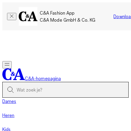
C&A Fashion App
Downloa
C&A Mode GmbH & Co. KG
Slechts tijdelijk: Members sparen twee keer zoveel punten!
Nu
inloggen
C&A-homepagina
Dames
Heren
Kids