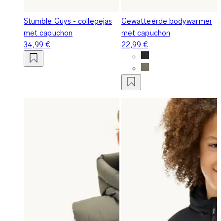
Stumble Guys - collegejas
Gewatteerde bodywarmer
met capuchon
met capuchon
34,99 €
22,99 €