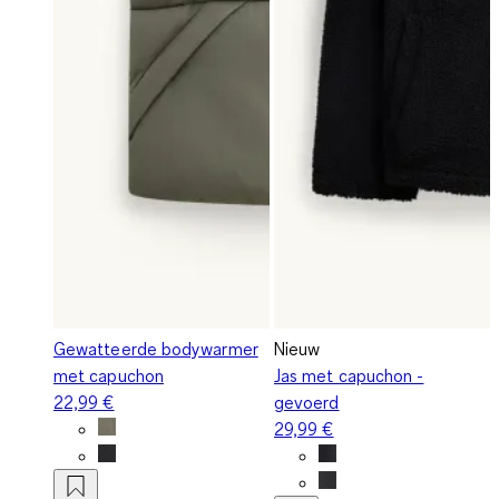
Gewatteerde bodywarmer
Nieuw
met capuchon
Jas met capuchon -
22,99 €
gevoerd
29,99 €