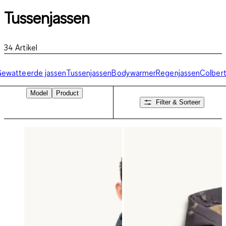
Tussenjassen
34
Artikel
ewatteerde jassen
Tussenjassen
Bodywarmer
Regenjassen
Colber
Model
Product
Filter & Sorteer