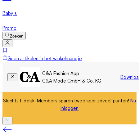
Baby’s
Promo
Zoeken
Geen artikelen in het winkelmandje
C&A Fashion App
Downloa
C&A Mode GmbH & Co. KG
Slechts tijdelijk: Members sparen twee keer zoveel punten!
Nu
inloggen