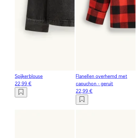
Spijkerblouse
Flanellen overhemd met
22,99 €
capuchon - geruit
22,99 €