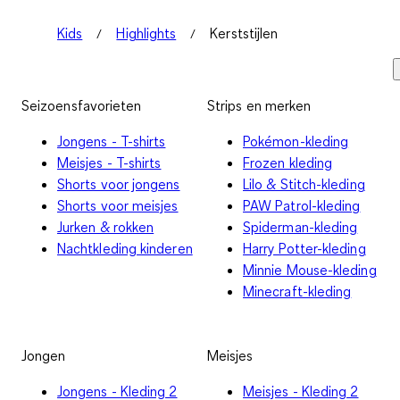
Kids
Highlights
Kerststijlen
Seizoensfavorieten
Strips en merken
Jongens - T-shirts
Pokémon-kleding
Meisjes - T-shirts
Frozen kleding
Shorts voor jongens
Lilo & Stitch-kleding
Shorts voor meisjes
PAW Patrol-kleding
Jurken & rokken
Spiderman-kleding
Nachtkleding kinderen
Harry Potter-kleding
Minnie Mouse-kleding
Minecraft-kleding
Jongen
Meisjes
Jongens - Kleding 2
Meisjes - Kleding 2