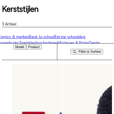
Kerststijlen
3
Artikel
Comics & merken
Back to school
Eerste schooldag
Zomerlooks
Zwemkleding kinderen
Motieven & Prints
Denim
Model
Product
ooks
Feestelijke kinderkleding
Kerststijlen
Filter & Sorteer