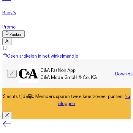
Baby’s
Promo
Zoeken
Geen artikelen in het winkelmandje
C&A Fashion App
Downloa
C&A Mode GmbH & Co. KG
Slechts tijdelijk: Members sparen twee keer zoveel punten!
Nu
inloggen