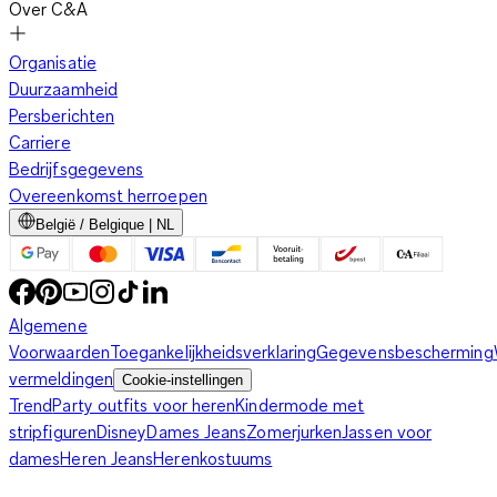
Over C&A
Organisatie
Duurzaamheid
Persberichten
Carriere
Bedrijfsgegevens
Overeenkomst herroepen
België / Belgique | NL
Algemene
Voorwaarden
Toegankelijkheidsverklaring
Gegevensbescherming
vermeldingen
Cookie-instellingen
Trend
Party outfits voor heren
Kindermode met
stripfiguren
Disney
Dames Jeans
Zomerjurken
Jassen voor
dames
Heren Jeans
Herenkostuums