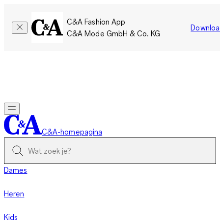
C&A Fashion App
Downloa
C&A Mode GmbH & Co. KG
Slechts tijdelijk: Members sparen twee keer zoveel punten!
Nu
inloggen
C&A-homepagina
Dames
Heren
Kids