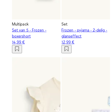
Multipack
Set
Set van 5 - Frozen -
Frozen - pyjama - 2-delig -
boxershort
glanseffect
14,99 €
12,99 €