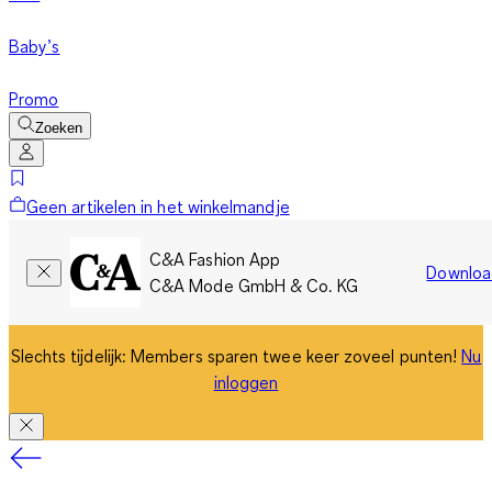
Baby’s
Promo
Zoeken
Geen artikelen in het winkelmandje
C&A Fashion App
Downloa
C&A Mode GmbH & Co. KG
Slechts tijdelijk: Members sparen twee keer zoveel punten!
Nu
inloggen