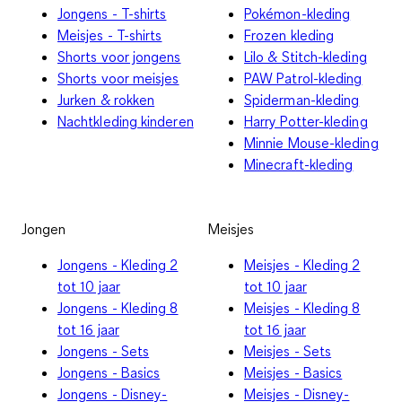
Jongens - T-shirts
Pokémon-kleding
Meisjes - T-shirts
Frozen kleding
Shorts voor jongens
Lilo & Stitch-kleding
Shorts voor meisjes
PAW Patrol-kleding
Jurken & rokken
Spiderman-kleding
Nachtkleding kinderen
Harry Potter-kleding
Minnie Mouse-kleding
Minecraft-kleding
Jongen
Meisjes
Jongens - Kleding 2
Meisjes - Kleding 2
tot 10 jaar
tot 10 jaar
Jongens - Kleding 8
Meisjes - Kleding 8
tot 16 jaar
tot 16 jaar
Jongens - Sets
Meisjes - Sets
Jongens - Basics
Meisjes - Basics
Jongens - Disney-
Meisjes - Disney-