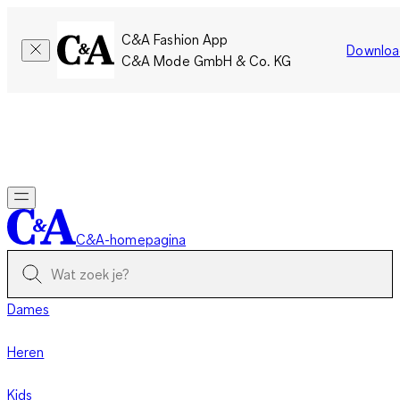
C&A Fashion App
Downloa
C&A Mode GmbH & Co. KG
Slechts tijdelijk: Members sparen twee keer zoveel punten!
Nu
inloggen
C&A-homepagina
Dames
Heren
Kids