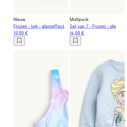
Nieuw
Multipack
Frozen - jurk - glanseffect
Set van 7 - Frozen - slip
19,99 €
14,99 €