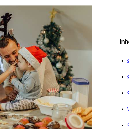
In
K
K
K
M
K