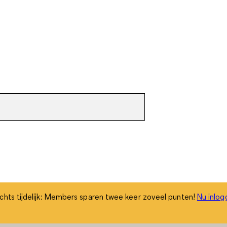
chts tijdelijk: Members sparen twee keer zoveel punten!
Nu inlog
chts tijdelijk: Members sparen twee keer zoveel punten!
Nu inlog