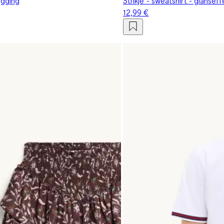
egging
Strikje - sweatshirt - glansef
12,99 €