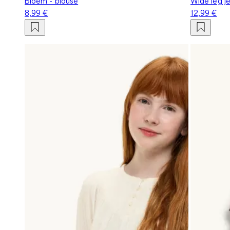
Bloem - blouse
Wide leg j
8,99 €
12,99 €