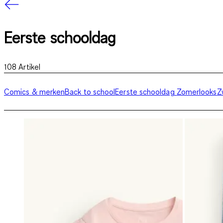
Eerste schooldag
108
Artikel
Comics & merken
Back to school
Eerste schooldag
Zomerlooks
Z