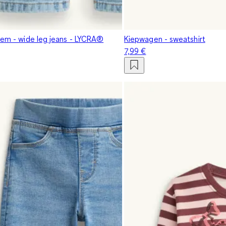
loem - wide leg jeans - LYCRA®
Kiepwagen - sweatshirt
7,99 €