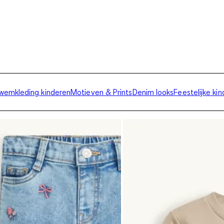
wemkleding kinderen
Motieven & Prints
Denim looks
Feestelijke ki