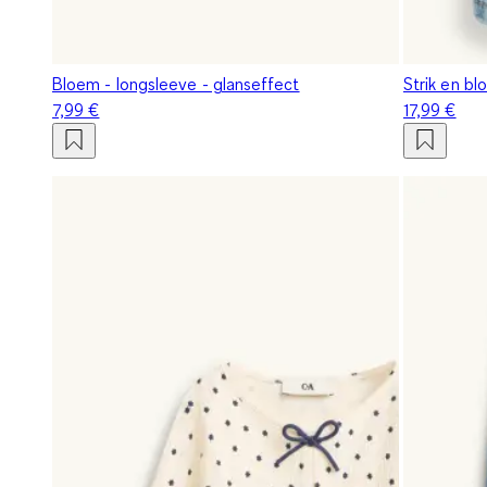
Bloem - longsleeve - glanseffect
Strik en b
7,99 €
17,99 €