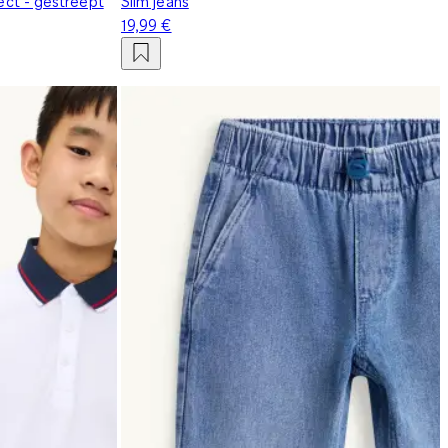
fect - gestreept
Slim jeans
19,99 €