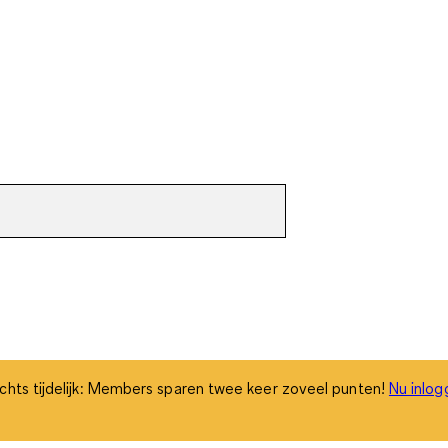
chts tijdelijk: Members sparen twee keer zoveel punten!
Nu inlog
chts tijdelijk: Members sparen twee keer zoveel punten!
Nu inlog