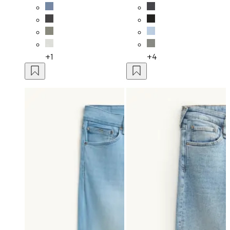
+1
+4