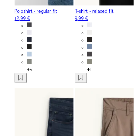
Poloshirt - regular fit
T-shirt - relaxed fit
12,99 €
9,99 €
+4
+1