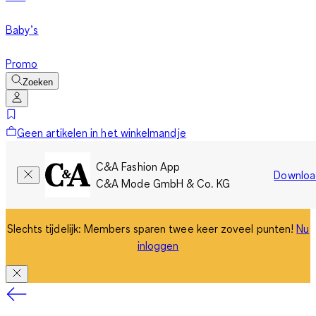
Baby’s
Promo
Zoeken
Geen artikelen in het winkelmandje
C&A Fashion App
Downloa
C&A Mode GmbH & Co. KG
Slechts tijdelijk: Members sparen twee keer zoveel punten!
Nu
inloggen