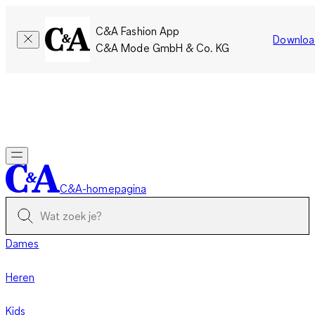
C&A Fashion App
Downloa
C&A Mode GmbH & Co. KG
Slechts tijdelijk: Members sparen twee keer zoveel punten!
Nu
inloggen
C&A-homepagina
Dames
Heren
Kids