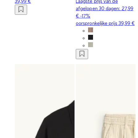
39,99 €
Laagste prijs van de
afgelopen 30 dagen:
27,99
€
-17%
oorspronkelijke prijs
39,99 €