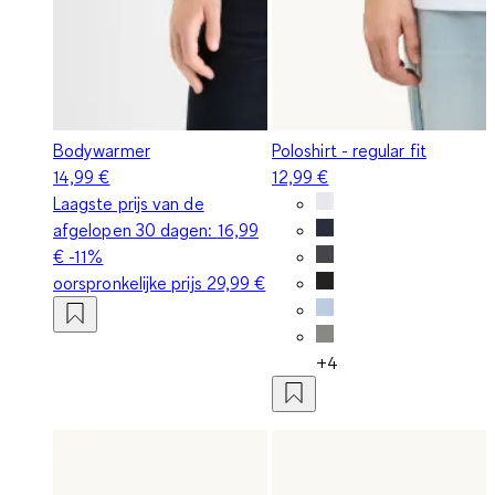
Bodywarmer
Poloshirt - regular fit
14,99 €
12,99 €
Laagste prijs van de
afgelopen 30 dagen:
16,99
€
-11%
oorspronkelijke prijs
29,99 €
+4