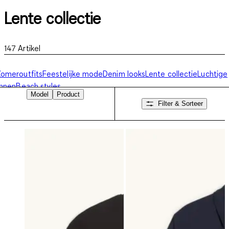
Lente collectie
147
Artikel
omeroutfits
Feestelijke mode
Denim looks
Lente collectie
Luchtige
innen
Beach styles
Model
Product
Filter & Sorteer