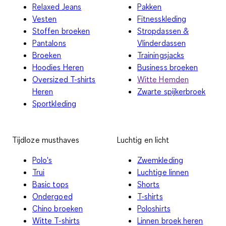
Relaxed Jeans
Pakken
Vesten
Fitnesskleding
Stoffen broeken
Stropdassen &
Pantalons
Vlinderdassen
Broeken
Trainingsjacks
Hoodies Heren
Business broeken
Oversized T-shirts
Witte Hemden
Heren
Zwarte spijkerbroek
Sportkleding
Tijdloze musthaves
Luchtig en licht
Polo's
Zwemkleding
Trui
Luchtige linnen
Basic tops
Shorts
Ondergoed
T-shirts
Chino broeken
Poloshirts
Witte T-shirts
Linnen broek heren