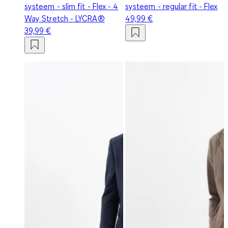
systeem - slim fit - Flex - 4
systeem - regular fit - Flex
Way Stretch - LYCRA®
49,99 €
39,99 €