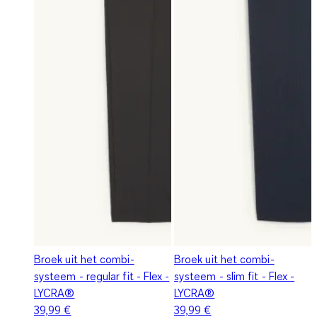
Broek uit het combi-
Broek uit het combi-
systeem - regular fit - Flex -
systeem - slim fit - Flex -
LYCRA®
LYCRA®
39,99 €
39,99 €