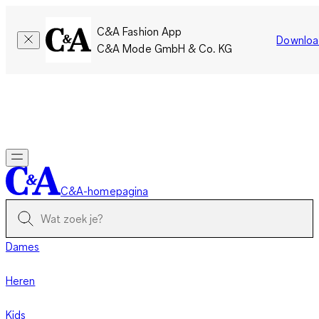
C&A Fashion App
Downloa
C&A Mode GmbH & Co. KG
Slechts tijdelijk: Members sparen twee keer zoveel punten!
Nu
inloggen
C&A-homepagina
Dames
Heren
Kids