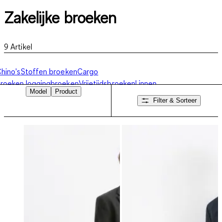
Zakelijke broeken
9
Artikel
hino's
Stoffen broeken
Cargo
broeken
Joggingbroeken
Vrijetijdsbroeken
Linnen
Model
Product
broeken
Pantalons
Shorts
Zakelijke broeken
Filter & Sorteer