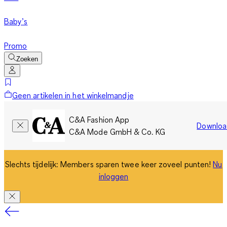
Baby’s
Promo
Zoeken
Geen artikelen in het winkelmandje
C&A Fashion App
Downloa
C&A Mode GmbH & Co. KG
Slechts tijdelijk: Members sparen twee keer zoveel punten!
Nu
inloggen