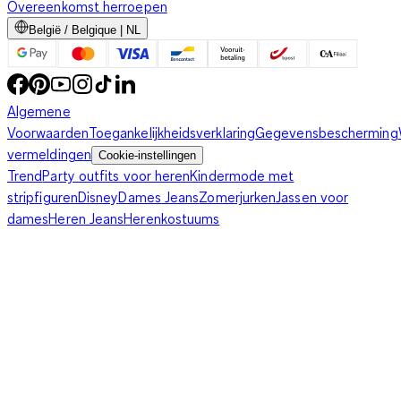
Overeenkomst herroepen
België / Belgique | NL
Algemene
Voorwaarden
Toegankelijkheidsverklaring
Gegevensbescherming
vermeldingen
Cookie-instellingen
Trend
Party outfits voor heren
Kindermode met
stripfiguren
Disney
Dames Jeans
Zomerjurken
Jassen voor
dames
Heren Jeans
Herenkostuums