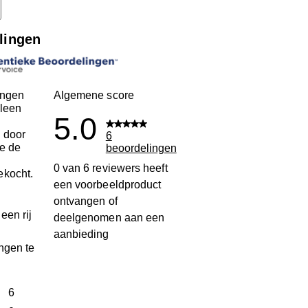
lingen
ingen
Algemene score
leen
5.0
 door
6
ie de
beoordelingen
n
0 van 6 reviewers heeft
ekocht.
een voorbeeldproduct
ontvangen of
een rij
deelgenomen aan een
aanbieding
ngen te
terren
6