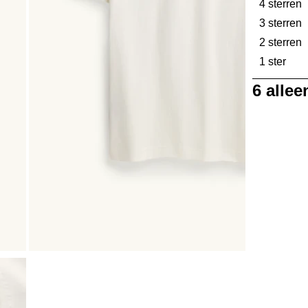
4 sterren
s
3 sterren
s
2 sterren
s
1 ster
ster
1
6 alle
tot
0
van
6
Beoordelinge