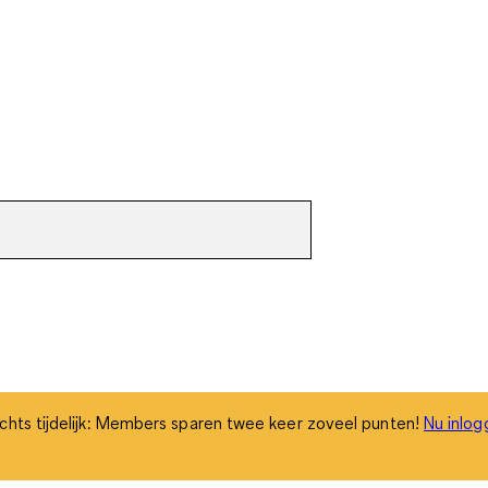
chts tijdelijk: Members sparen twee keer zoveel punten!
Nu inlog
chts tijdelijk: Members sparen twee keer zoveel punten!
Nu inlog