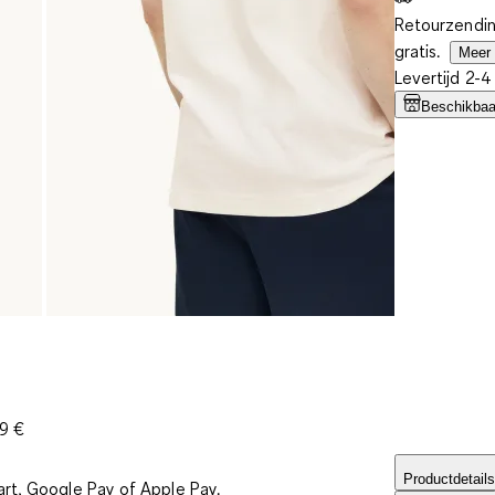
Retourzendin
gratis.
Meer 
Levertijd 2-
Beschikbaar
39 €
Productdetails
art, Google Pay of Apple Pay.