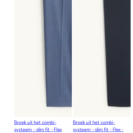
Broek uit het combi-
Broek uit het combi-
systeem - slim fit - Flex
systeem - slim fit - Flex -