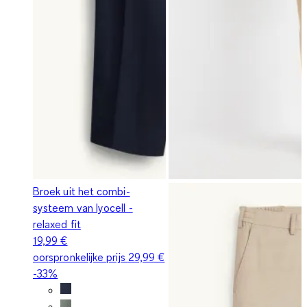
Broek uit het combi-
systeem van lyocell -
relaxed fit
19,99 €
oorspronkelijke prijs
29,99 €
-33%