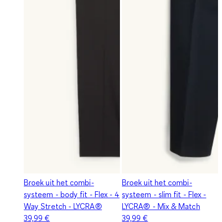
Broek uit het combi-
Broek uit het combi-
systeem - body fit - Flex - 4
systeem - slim fit - Flex -
Way Stretch - LYCRA®
LYCRA® - Mix & Match
39,99 €
39,99 €