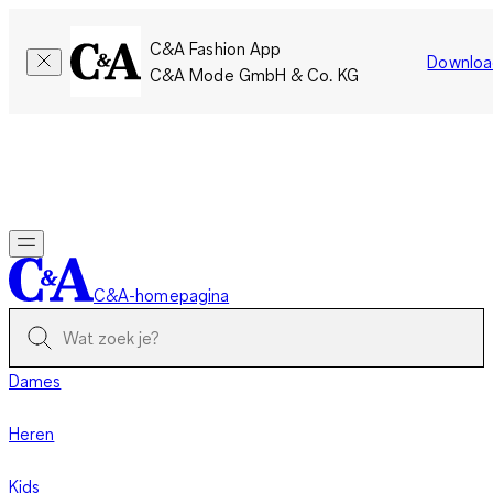
C&A Fashion App
Downloa
C&A Mode GmbH & Co. KG
Slechts tijdelijk: Members sparen twee keer zoveel punten!
Nu
inloggen
C&A-homepagina
Dames
Heren
Kids