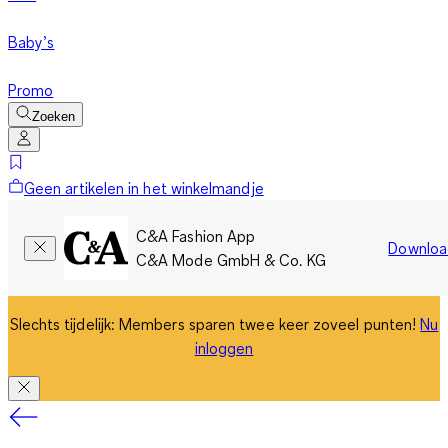
Baby’s
Promo
Zoeken
Geen artikelen in het winkelmandje
C&A Fashion App
Downloa
C&A Mode GmbH & Co. KG
Slechts tijdelijk: Members sparen twee keer zoveel punten!
Nu
inloggen