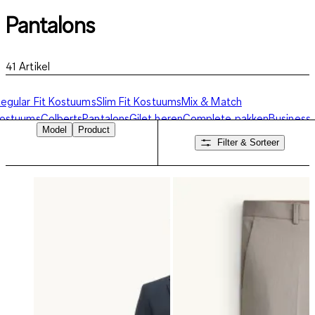
Pantalons
41
Artikel
egular Fit Kostuums
Slim Fit Kostuums
Mix & Match
kostuums
Colberts
Pantalons
Gilet heren
Complete pakken
Business
Model
Product
hemden
Filter & Sorteer