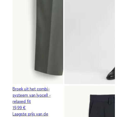
Broek uit het combi-
systeem van lyocell -
relaxed fit
19,99 €
Laagste prijs van de