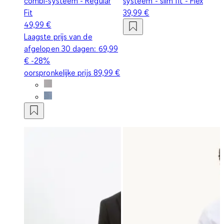
combi-systeem - Regular
systeem - slim fit - Flex
Fit
39,99 €
49,99 €
Laagste prijs van de
afgelopen 30 dagen:
69,99
€
-28%
oorspronkelijke prijs
89,99 €