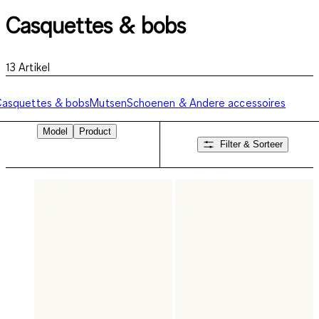
Casquettes & bobs
13
Artikel
asquettes & bobs
Mutsen
Schoenen & Andere accessoires
Model
Product
Filter & Sorteer