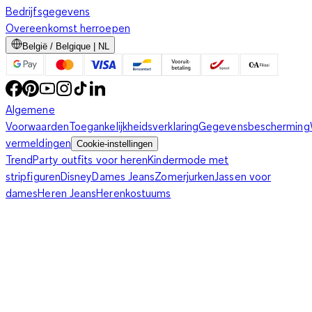
Bedrijfsgegevens
Overeenkomst herroepen
België / Belgique | NL
Algemene
Voorwaarden
Toegankelijkheidsverklaring
Gegevensbescherming
vermeldingen
Cookie-instellingen
Trend
Party outfits voor heren
Kindermode met
stripfiguren
Disney
Dames Jeans
Zomerjurken
Jassen voor
dames
Heren Jeans
Herenkostuums