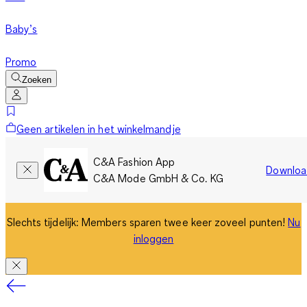
Baby’s
Promo
Zoeken
Geen artikelen in het winkelmandje
C&A Fashion App
Downloa
C&A Mode GmbH & Co. KG
Slechts tijdelijk: Members sparen twee keer zoveel punten!
Nu
inloggen