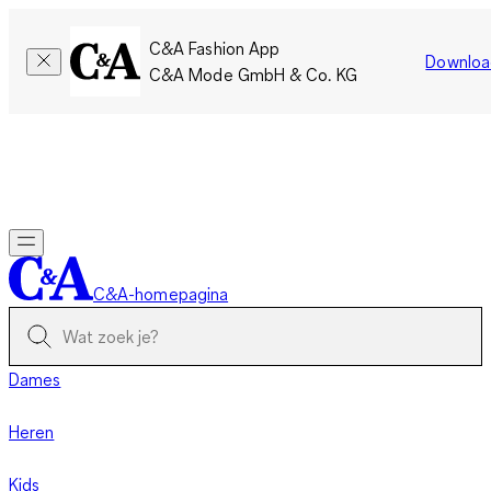
C&A Fashion App
Downloa
C&A Mode GmbH & Co. KG
Slechts tijdelijk: Members sparen twee keer zoveel punten!
Nu
inloggen
C&A-homepagina
Dames
Heren
Kids