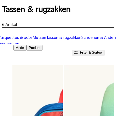
Tassen & rugzakken
6
Artikel
asquettes & bobs
Mutsen
Tassen & rugzakken
Schoenen & Ander
ccessoires
Model
Product
Filter & Sorteer