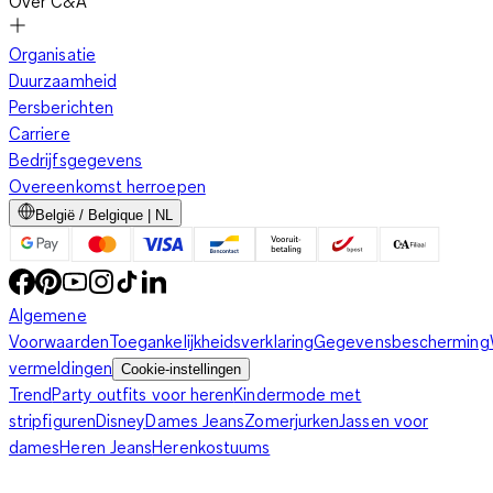
Over C&A
Organisatie
Duurzaamheid
Persberichten
Carriere
Bedrijfsgegevens
Overeenkomst herroepen
België / Belgique | NL
Algemene
Voorwaarden
Toegankelijkheidsverklaring
Gegevensbescherming
vermeldingen
Cookie-instellingen
Trend
Party outfits voor heren
Kindermode met
stripfiguren
Disney
Dames Jeans
Zomerjurken
Jassen voor
dames
Heren Jeans
Herenkostuums