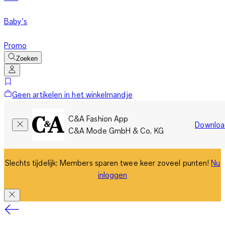
Baby’s
Promo
Zoeken
Geen artikelen in het winkelmandje
C&A Fashion App
Downloa
C&A Mode GmbH & Co. KG
Slechts tijdelijk: Members sparen twee keer zoveel punten!
Nu
inloggen