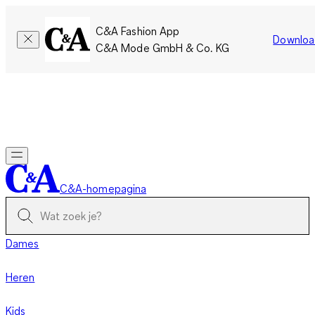
C&A Fashion App
Downloa
C&A Mode GmbH & Co. KG
Slechts tijdelijk: Members sparen twee keer zoveel punten!
Nu
inloggen
C&A-homepagina
Dames
Heren
Kids