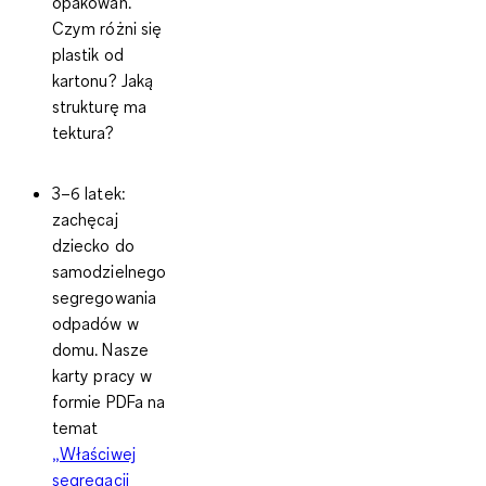
opakowań.
Czym różni się
plastik od
kartonu? Jaką
strukturę ma
tektura?
3–6 latek:
zachęcaj
dziecko do
samodzielnego
segregowania
odpadów w
domu. Nasze
karty pracy w
formie PDFa na
temat
„Właściwej
segregacji