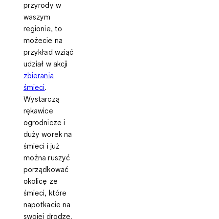
przyrody w
waszym
regionie, to
możecie na
przykład wziąć
udział w akcji
zbierania
śmieci
.
Wystarczą
rękawice
ogrodnicze i
duży worek na
śmieci i już
można ruszyć
porządkować
okolicę ze
śmieci, które
napotkacie na
swojej drodze.