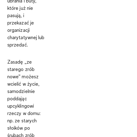
ubrania i buty,
które już nie
pasują, i
przekazać je
organizacji
charytatywnej lub
sprzedać.
Zasadę
„ze
starego zrób
nowe”
możesz
wcielić w życie,
samodzielnie
poddając
upcyklingowi
rzeczy w domu:
np. ze starych
słoików po
śrubach zrób