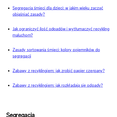
Segregacja śmieci dla dzieci: w jakim wieku zacząć
objaśniać zasady?
Jak ograniczyć ilość odpadów i wytłumaczyć recykling
maluchom?
Zasady sortowania śmieci: kolory pojemników do
segregacji
Zabawy z recyklingiem: jak zrobić papier czerpany?
Zabawy z recyklingiem: jak rozkładają się odpady?
Segregacja