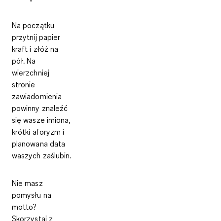
Na początku
przytnij papier
kraft i złóż na
pół. Na
wierzchniej
stronie
zawiadomienia
powinny znaleźć
się
wasze imiona,
krótki aforyzm i
planowana data
waszych zaślubin
.
Nie masz
pomysłu na
motto?
Skorzystaj z