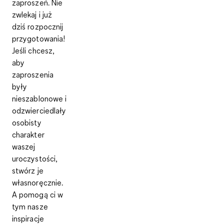
zaproszeń. Nie
zwlekaj i już
dziś rozpocznij
przygotowania!
Jeśli chcesz,
aby
zaproszenia
były
nieszablonowe i
odzwierciedlały
osobisty
charakter
waszej
uroczystości,
stwórz je
własnoręcznie.
A pomogą ci w
tym nasze
inspiracje