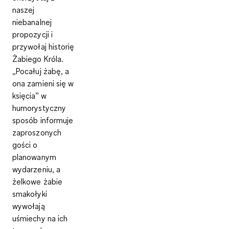
naszej
niebanalnej
propozycji i
przywołaj historię
Żabiego Króla.
„Pocałuj żabę, a
ona zamieni się w
księcia” w
humorystyczny
sposób informuje
zaproszonych
gości o
planowanym
wydarzeniu, a
żelkowe żabie
smakołyki
wywołają
uśmiechy na ich