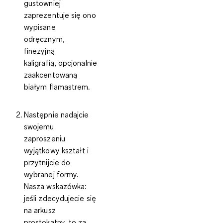
gustowniej
zaprezentuje się ono
wypisane
odręcznym,
finezyjną
kaligrafią, opcjonalnie
zaakcentowaną
białym flamastrem.
Następnie nadajcie
swojemu
zaproszeniu
wyjątkowy kształt i
przytnijcie do
wybranej formy.
Nasza wskazówka:
jeśli zdecydujecie się
na arkusz
prostokątny, to za