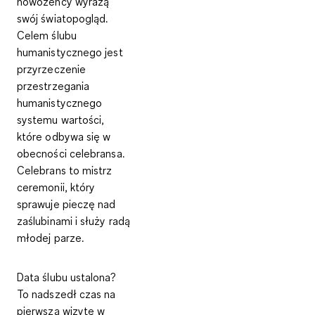
nowożeńcy wyrażą
swój światopogląd.
Celem ślubu
humanistycznego jest
przyrzeczenie
przestrzegania
humanistycznego
systemu wartości,
które odbywa się w
obecności
celebransa
.
Celebrans to mistrz
ceremonii, który
sprawuje pieczę nad
zaślubinami i służy radą
młodej parze.
Data ślubu ustalona?
To nadszedł czas na
pierwszą wizytę w