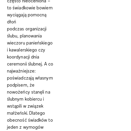
często nieoceniona –
to świadkowie bowiem
wyciągają pomocną
dłoń
podczas
organizacji
ślubu
, planowania
wieczoru panieńskiego
i kawalerskiego czy
koordynacji dnia
ceremonii ślubnej. A co
najważniejsze:
poświadczają własnym
podpisem, że
nowożeńcy stanęli na
ślubnym kobiercu i
wstąpili w związek
małżeński. Dlatego
obecność świadków to
jeden z wymogów