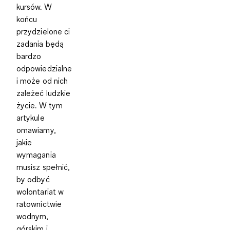
kursów. W
końcu
przydzielone ci
zadania będą
bardzo
odpowiedzialne
i może od nich
zależeć ludzkie
życie. W tym
artykule
omawiamy,
jakie
wymagania
musisz spełnić,
by odbyć
wolontariat w
ratownictwie
wodnym,
górskim i