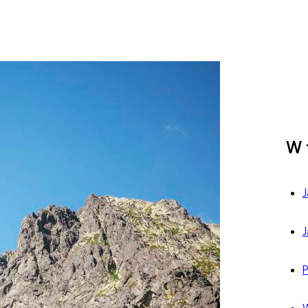
W 
J
J
P
W