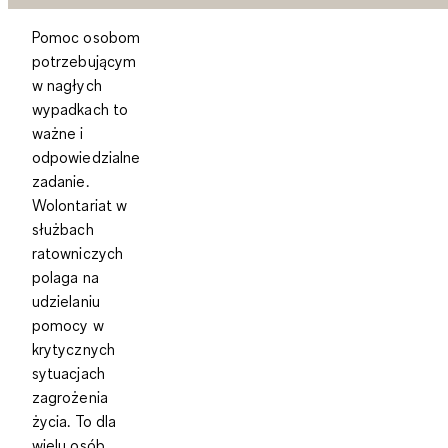
Pomoc osobom
potrzebującym
w nagłych
wypadkach to
ważne i
odpowiedzialne
zadanie.
Wolontariat w
służbach
ratowniczych
polaga na
udzielaniu
pomocy w
krytycznych
sytuacjach
zagrożenia
życia. To dla
wielu osób