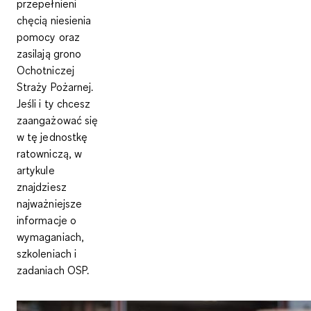
przepełnieni
chęcią niesienia
pomocy oraz
zasilają grono
Ochotniczej
Straży Pożarnej.
Jeśli i ty chcesz
zaangażować się
w tę jednostkę
ratowniczą, w
artykule
znajdziesz
najważniejsze
informacje o
wymaganiach,
szkoleniach i
zadaniach OSP.