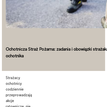
Ochotnicza Straż Pożarna: zadania i obowiązki strażak
ochotnika
Strażacy
ochotnicy
codziennie
przeprowadzają
akcje
ratownicze, nie