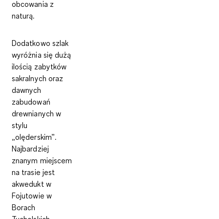
obcowania z
naturą.
Dodatkowo szlak
wyróżnia się dużą
ilością zabytków
sakralnych oraz
dawnych
zabudowań
drewnianych w
stylu
„olęderskim”
.
Najbardziej
znanym miejscem
na trasie jest
akwedukt
w
Fojutowie
w
Borach
Tucholskich,