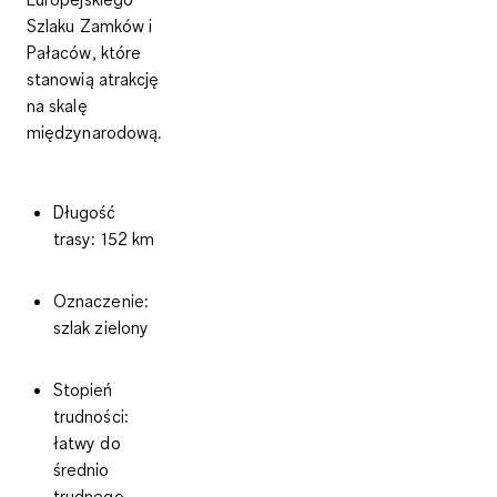
Szlaku Zamków i
Pałaców
, które
stanowią atrakcję
na skalę
międzynarodową.
Długość
trasy
: 152 km
Oznaczenie
:
szlak zielony
Stopień
trudności
:
łatwy do
średnio
trudnego