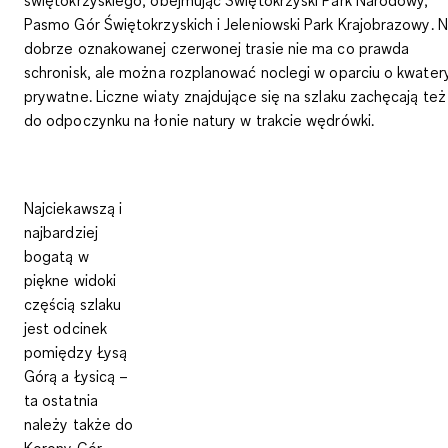
Pasmo Gór Świętokrzyskich i Jeleniowski Park Krajobrazowy
. 
dobrze oznakowanej czerwonej trasie nie ma co prawda
schronisk, ale można rozplanować noclegi w oparciu o kwater
prywatne. Liczne wiaty znajdujące się na szlaku zachęcają też
do odpoczynku na łonie natury w trakcie wędrówki.
Najciekawszą i
najbardziej
bogatą w
piękne widoki
częścią szlaku
jest
odcinek
pomiędzy Łysą
Górą a Łysicą
–
ta ostatnia
należy także do
Korony Gór