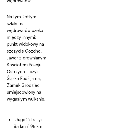
wędrowców.
Na tym żółtym
szlaku na
wędrowców czeka
między innymi:
punkt widokowy na
szczycie Gozdno,
Jawor z drewnianym
Kościołem Pokoju
,
Ostrzyca – czyli
Śląska Fudżijama,
Zamek Grodziec
umiejscowiony na
wygasłym wulkanie.
Długość trasy
:
85 km / 96 km