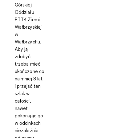
Górskiej
Oddziału
PTTK Ziemi
Wałbrzyskiej
w
Wałbrzychu.
Aby ją
zdobyć
trzeba mieć
ukończone co
najmniej 8 lat
i przejść ten
szlak w
całości,
nawet
pokonując go
w odcinkach
niezależnie
od czasu