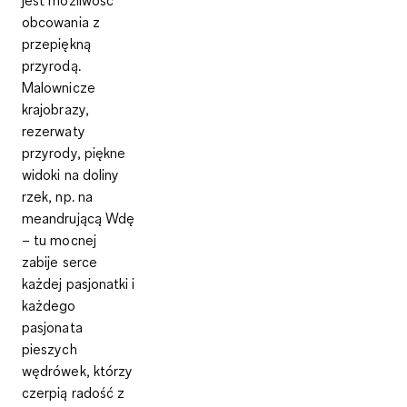
obcowania z
przepiękną
przyrodą
.
Malownicze
krajobrazy,
rezerwaty
przyrody, piękne
widoki na doliny
rzek, np. na
meandrującą Wdę
– tu mocnej
zabije serce
każdej pasjonatki i
każdego
pasjonata
pieszych
wędrówek, którzy
czerpią radość z