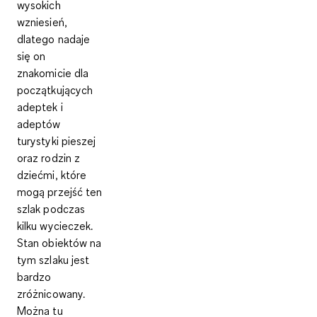
wysokich
wzniesień
,
dlatego nadaje
się on
znakomicie dla
początkujących
adeptek i
adeptów
turystyki pieszej
oraz rodzin z
dziećmi, które
mogą przejść ten
szlak podczas
kilku wycieczek.
Stan obiektów na
tym szlaku jest
bardzo
zróżnicowany.
Można tu