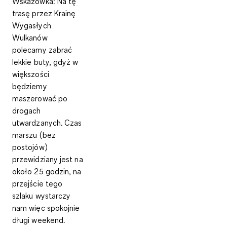
Wskazówka
: Na tę
trasę przez Krainę
Wygasłych
Wulkanów
polecamy zabrać
lekkie buty, gdyż w
większości
będziemy
maszerować po
drogach
utwardzanych. Czas
marszu (bez
postojów)
przewidziany jest na
około 25 godzin, na
przejście tego
szlaku wystarczy
nam więc spokojnie
długi weekend.