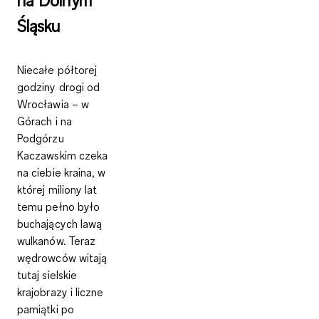
na Dolnym
Śląsku
Niecałe półtorej
godziny drogi od
Wrocławia – w
Górach i na
Podgórzu
Kaczawskim czeka
na ciebie kraina, w
której miliony lat
temu pełno było
buchających lawą
wulkanów. Teraz
wędrowców witają
tutaj sielskie
krajobrazy i liczne
pamiątki po