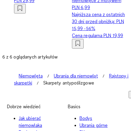
PLN 29,99
niemowlęce z motywem
PLN 6,99
Najniższa cena z ostatnich
30 dni przed obniżką:
PLN
15,99
-56%
Cena regularna
PLN 19,99
6 z 6 oglądanych artykułów
Niemowlęta
Ubrania dla niemowląt
Rajstopy i
skarpetki
Skarpety antypoślizgowe
Dobrze wiedzieć
Basics
Jak ubierać
Bodys
niemowlaka
Ubrania górne