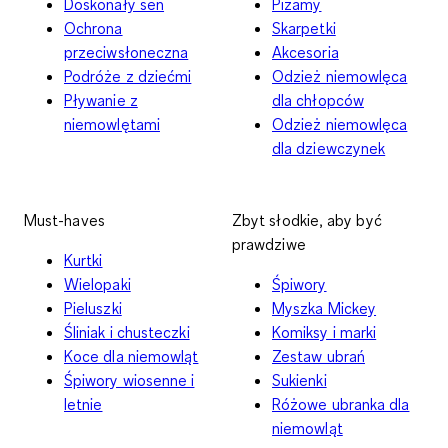
Doskonały sen
Piżamy
Ochrona
Skarpetki
przeciwsłoneczna
Akcesoria
Podróże z dziećmi
Odzież niemowlęca
Pływanie z
dla chłopców
niemowlętami
Odzież niemowlęca
dla dziewczynek
Must-haves
Zbyt słodkie, aby być
prawdziwe
Kurtki
Wielopaki
Śpiwory
Pieluszki
Myszka Mickey
Śliniak i chusteczki
Komiksy i marki
Koce dla niemowląt
Zestaw ubrań
Śpiwory wiosenne i
Sukienki
letnie
Różowe ubranka dla
niemowląt