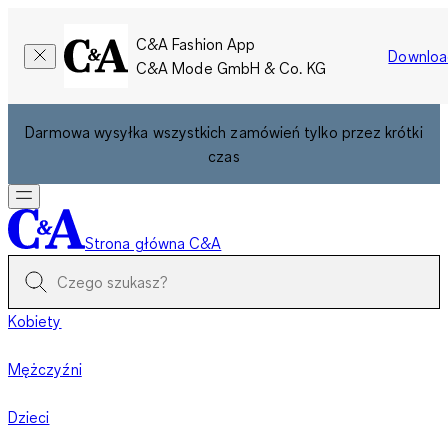
C&A Fashion App
Downloa
C&A Mode GmbH & Co. KG
Darmowa wysyłka wszystkich zamówień tylko przez krótki
czas
Strona główna C&A
Kobiety
Mężczyźni
Dzieci