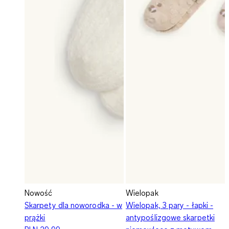
Nowość
Wielopak
Skarpety dla noworodka - w
Wielopak, 3 pary - łapki -
prążki
antypoślizgowe skarpetki