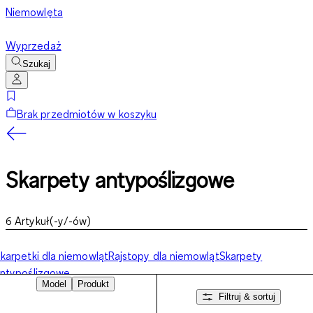
Niemowlęta
Wyprzedaż
Szukaj
Brak przedmiotów w koszyku
Skarpety antypoślizgowe
6
Artykuł(-y/-ów)
karpetki dla niemowląt
Rajstopy dla niemowląt
Skarpety
ntypoślizgowe
Model
Produkt
Filtruj & sortuj