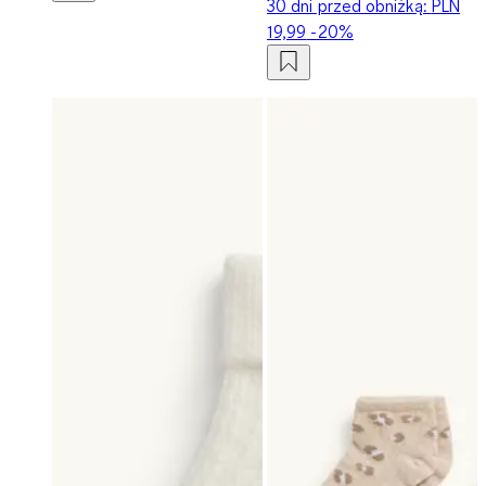
30 dni przed obniżką:
PLN
19,99
-20%