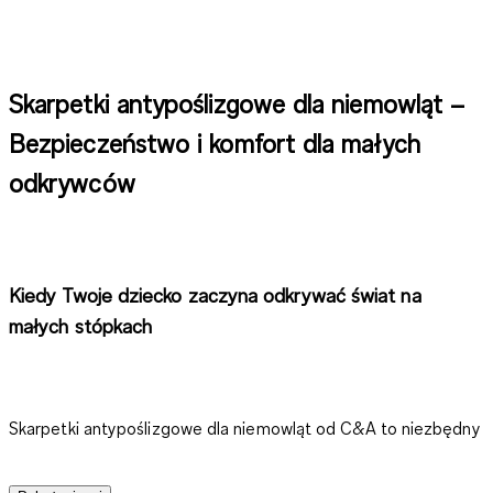
Skarpetki antypoślizgowe dla niemowląt –
Bezpieczeństwo i komfort dla małych
odkrywców
Kiedy Twoje dziecko zaczyna odkrywać świat na
małych stópkach
Skarpetki antypoślizgowe dla niemowląt od C&A to niezbędny
dodatek
. Zapewniają nie tylko ciepło i komfort, ale także
pewną przyczepność na gładkich powierzchniach podczas