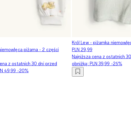
Król Lew - piżamka niemowlęc
 niemowlęca piżama - 2 części
PLN 29,99
Najniższa cena z ostatnich 3
ena z ostatnich 30 dni przed
obniżką:
PLN 39,99
-25%
N 49,99
-20%