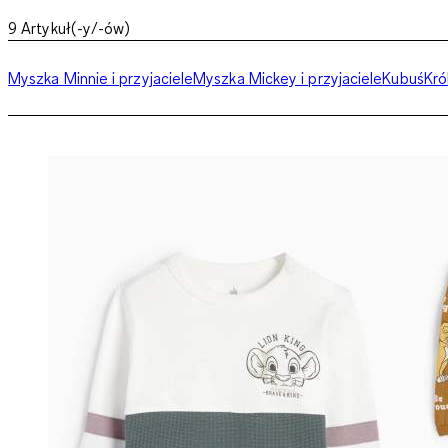
9
Artykuł(-y/-ów)
Myszka Minnie i przyjaciele
Myszka Mickey i przyjaciele
Kubuś
Kró