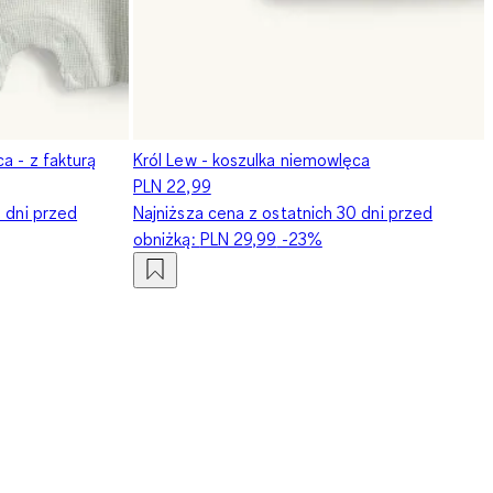
a - z fakturą
Król Lew - koszulka niemowlęca
PLN 22,99
0 dni przed
Najniższa cena z ostatnich 30 dni przed
obniżką:
PLN 29,99
-23%