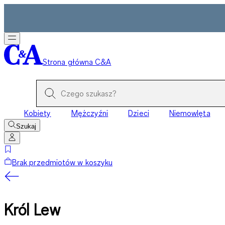
Strona główna C&A
Kobiety
Mężczyźni
Dzieci
Niemowlęta
Szukaj
Brak przedmiotów w koszyku
Król Lew