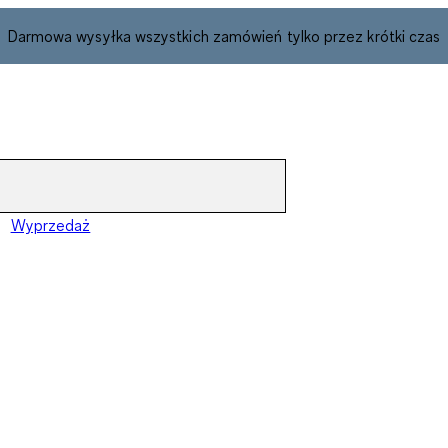
Darmowa wysyłka wszystkich zamówień tylko przez krótki czas
Wyprzedaż