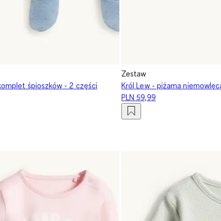
Zestaw
 komplet śpioszków - 2 części
Król Lew - piżama niemowlęca
PLN 59,99