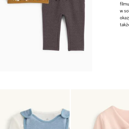
film
w so
okaz
takż