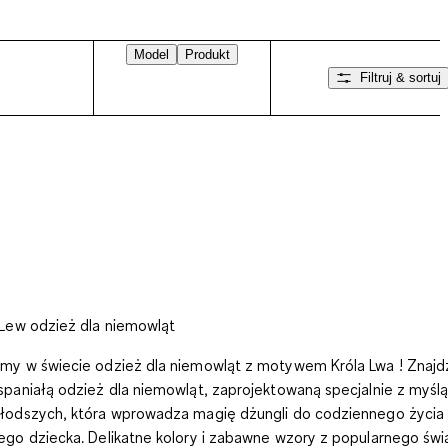
Model
Produkt
Filtruj & sortuj
Przesuń w prawo
 Lew odzież dla niemowląt
my w świecie odzież dla niemowląt z motywem Króla Lwa ! Znajd
spaniałą odzież dla niemowląt, zaprojektowaną specjalnie z myślą
łodszych, która wprowadza magię dżungli do codziennego życia
ego dziecka. Delikatne kolory i zabawne wzory z popularnego świ