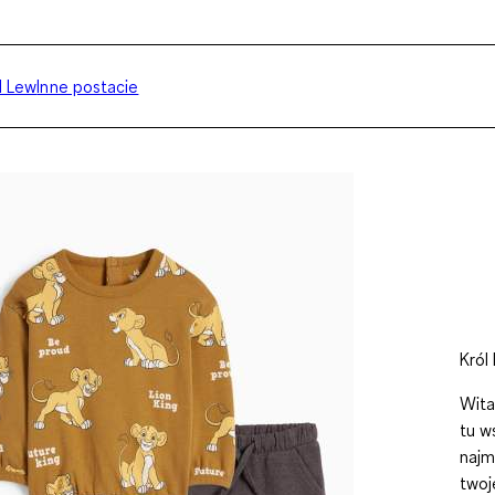
l Lew
Inne postacie
Król
Wita
tu w
najm
twoj