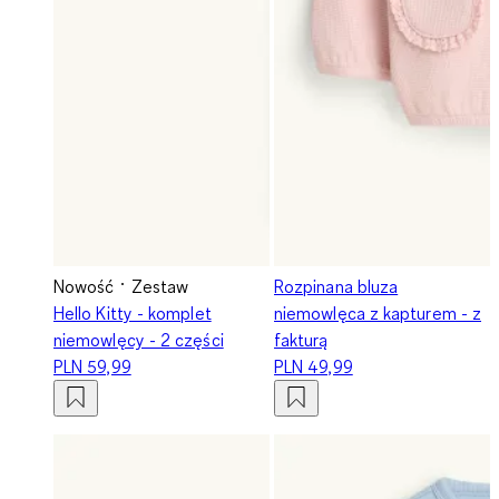
Nowość
Zestaw
Rozpinana bluza
Hello Kitty - komplet
niemowlęca z kapturem - z
niemowlęcy - 2 części
fakturą
PLN 59,99
PLN 49,99