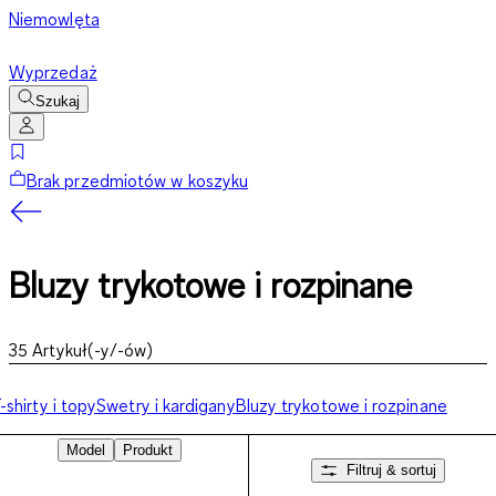
Niemowlęta
Wyprzedaż
Szukaj
Brak przedmiotów w koszyku
Bluzy trykotowe i rozpinane
35
Artykuł(-y/-ów)
-shirty i topy
Swetry i kardigany
Bluzy trykotowe i rozpinane
Model
Produkt
Filtruj & sortuj