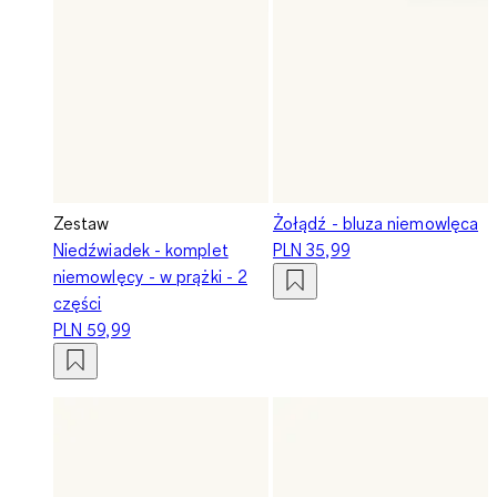
Zestaw
Żołądź - bluza niemowlęca
Niedźwiadek - komplet
PLN 35,99
niemowlęcy - w prążki - 2
części
PLN 59,99