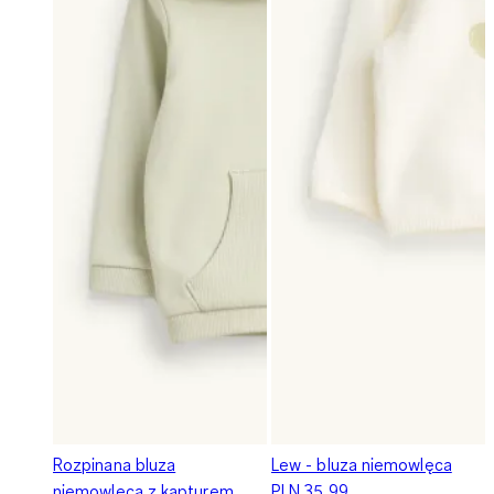
Rozpinana bluza
Lew - bluza niemowlęca
niemowlęca z kapturem
PLN 35,99