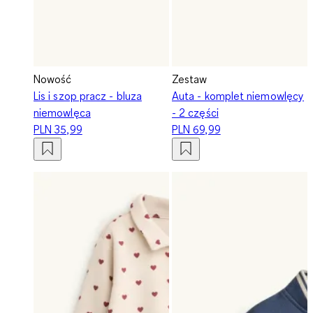
Nowość
Zestaw
Lis i szop pracz - bluza
Auta - komplet niemowlęcy
niemowlęca
- 2 części
PLN 35,99
PLN 69,99