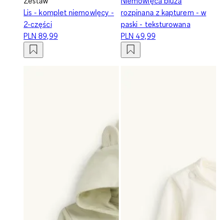
Zestaw
Niemowlęca bluza
Lis - komplet niemowlęcy -
rozpinana z kapturem - w
2-części
paski - teksturowana
PLN 89,99
PLN 49,99