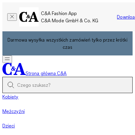
C&A Fashion App
Downloa
C&A Mode GmbH & Co. KG
Darmowa wysyłka wszystkich zamówień tylko przez krótki
czas
Strona główna C&A
Kobiety
Mężczyźni
Dzieci