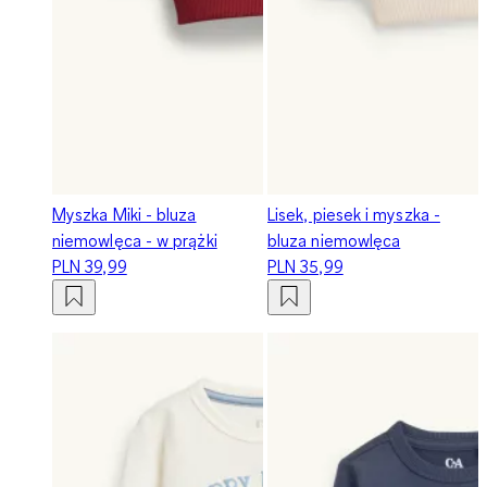
Myszka Miki - bluza
Lisek, piesek i myszka -
niemowlęca - w prążki
bluza niemowlęca
PLN 39,99
PLN 35,99