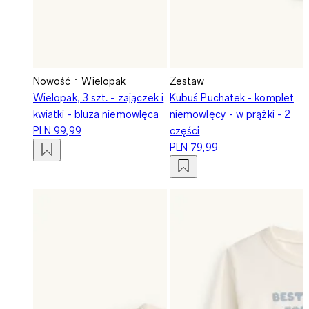
Nowość
Wielopak
Zestaw
Wielopak, 3 szt. - zajączek i
Kubuś Puchatek - komplet
kwiatki - bluza niemowlęca
niemowlęcy - w prążki - 2
PLN 99,99
części
PLN 79,99