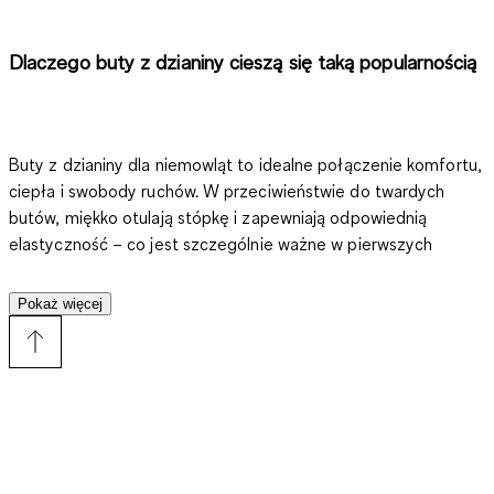
Dlaczego buty z dzianiny cieszą się taką popularnością
Buty z dzianiny dla niemowląt to idealne połączenie komfortu,
ciepła i swobody ruchów. W przeciwieństwie do twardych
butów, miękko otulają stópkę i zapewniają odpowiednią
elastyczność – co jest szczególnie ważne w pierwszych
miesiącach życia. Niemowlęta dopiero uczą się koordynować
swoje ruchy, dlatego lekkie buty z dzianiny są idealnym
Pokaż więcej
wyborem. Miękkie materiały, takie jak wełna lub mieszanki
bawełny, gwarantują przyjemne uczucie noszenia i skutecznie
chronią małe stopy przed zimnem.
Odpowiednie buty z dzianiny dla niemowląt na każdą
okazję