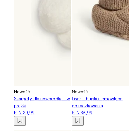
Nowość
Nowość
Skarpety dla noworodka - w
Lisek - buciki niemowlęce
prążki
do raczkowania
PLN 29,99
PLN 35,99