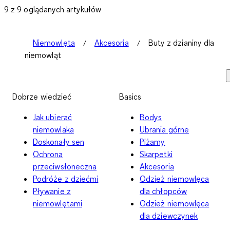
9 z 9 oglądanych artykułów
Niemowlęta
Akcesoria
Buty z dzianiny dla
niemowląt
Dobrze wiedzieć
Basics
Jak ubierać
Bodys
niemowlaka
Ubrania górne
Doskonały sen
Piżamy
Ochrona
Skarpetki
przeciwsłoneczna
Akcesoria
Podróże z dziećmi
Odzież niemowlęca
Pływanie z
dla chłopców
niemowlętami
Odzież niemowlęca
dla dziewczynek