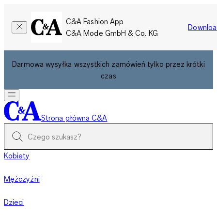
C&A Fashion App
Downloa
C&A Mode GmbH & Co. KG
Darmowa wysyłka wszystkich zamówień tylko przez krótki
czas
Strona główna C&A
Kobiety
Mężczyźni
Dzieci