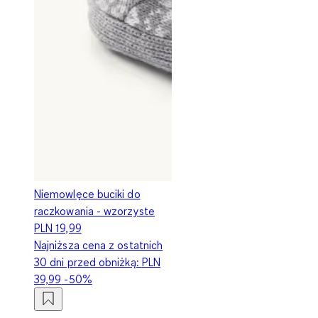
Niemowlęce buciki do
raczkowania - wzorzyste
PLN 19,99
Najniższa cena z ostatnich
30 dni przed obniżką:
PLN
39,99
-50%