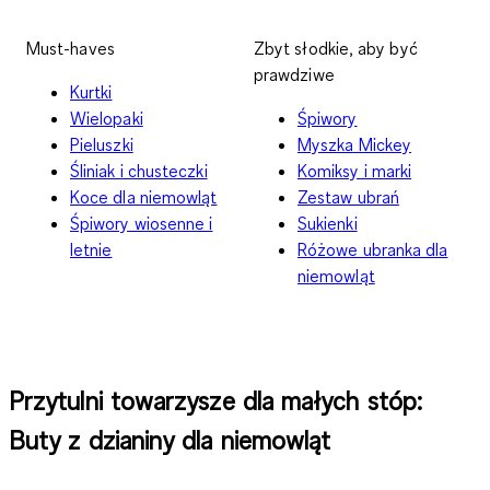
Must-haves
Zbyt słodkie, aby być
prawdziwe
Kurtki
Wielopaki
Śpiwory
Pieluszki
Myszka Mickey
Śliniak i chusteczki
Komiksy i marki
Koce dla niemowląt
Zestaw ubrań
Śpiwory wiosenne i
Sukienki
letnie
Różowe ubranka dla
niemowląt
Przytulni towarzysze dla małych stóp:
Buty z dzianiny dla niemowląt