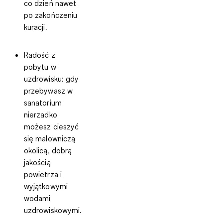
co dzień nawet
po zakończeniu
kuracji.
Radość z
pobytu w
uzdrowisku
: gdy
przebywasz w
sanatorium
nierzadko
możesz cieszyć
się malowniczą
okolicą, dobrą
jakością
powietrza i
wyjątkowymi
wodami
uzdrowiskowymi.