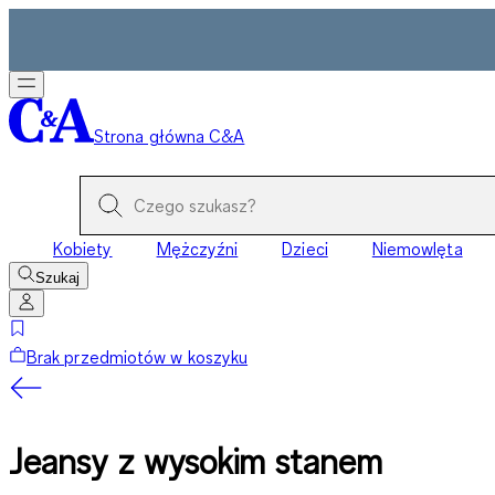
Strona główna C&A
Kobiety
Mężczyźni
Dzieci
Niemowlęta
Szukaj
Brak przedmiotów w koszyku
Jeansy z wysokim stanem