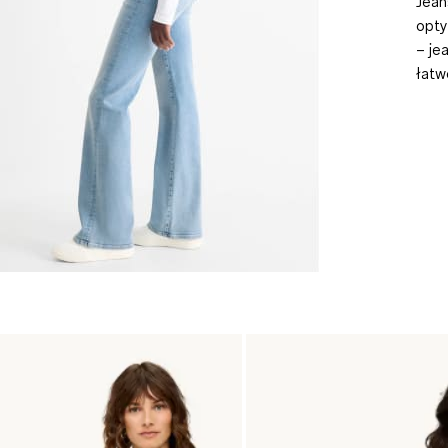
Jean
opty
– je
łatw