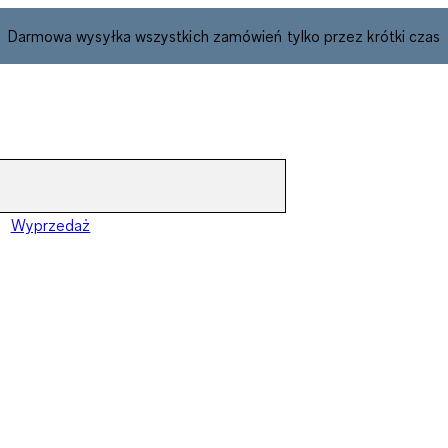
Darmowa wysyłka wszystkich zamówień tylko przez krótki czas
Wyprzedaż