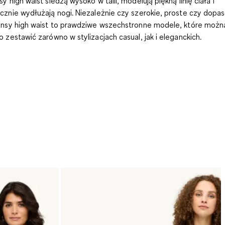
sy high waist siedzą wysoko w talii, modelują piękną linię ciała i
cznie wydłużają nogi. Niezależnie czy szerokie, proste czy dop
ansy high waist to prawdziwe wszechstronne modele, które możn
o zestawić zarówno w stylizacjach casual, jak i eleganckich.