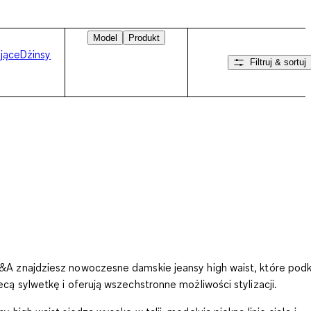
Model
Produkt
jące
Dżinsy
Filtruj & sortuj
Przesuń w prawo
A znajdziesz nowoczesne damskie jeansy high waist, które podk
ecą sylwetkę i oferują wszechstronne możliwości stylizacji.