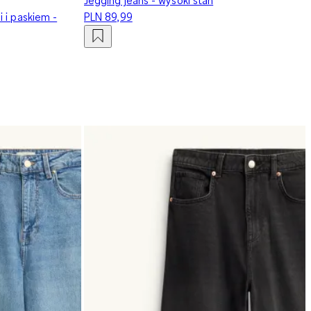
 i paskiem -
PLN 89,99