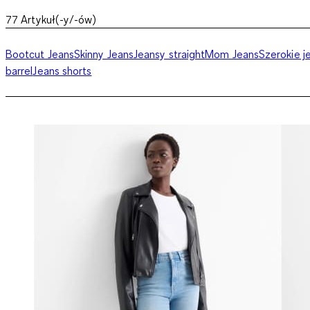
77
Artykuł(-y/-ów)
Bootcut Jeans
Skinny Jeans
Jeansy straight
Mom Jeans
Szerokie j
barrel
Jeans shorts