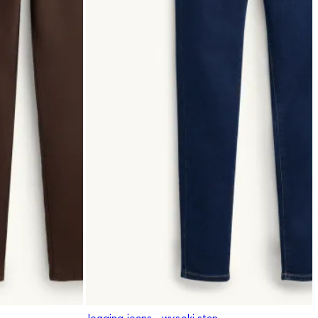
Jegging jeans - wysoki stan