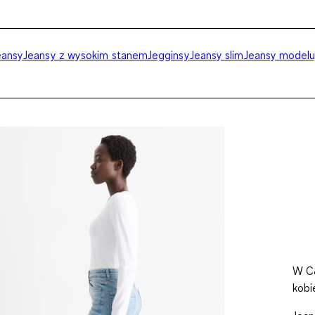
eansy
Jeansy z wysokim stanem
Jegginsy
Jeansy slim
Jeansy modelu
W C&
kobi