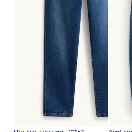
Mom jeans - wysoki stan - LYCRA®
Barrel jean