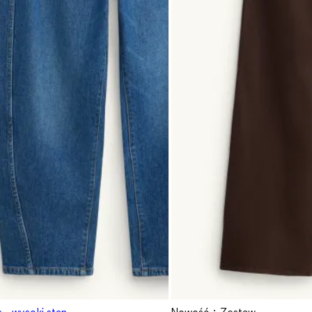
s - wysoki stan
Nowość
Zestaw