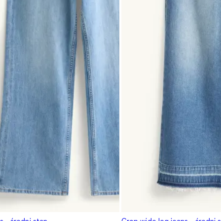
 - średni stan
Crop wide leg jeans - średni 