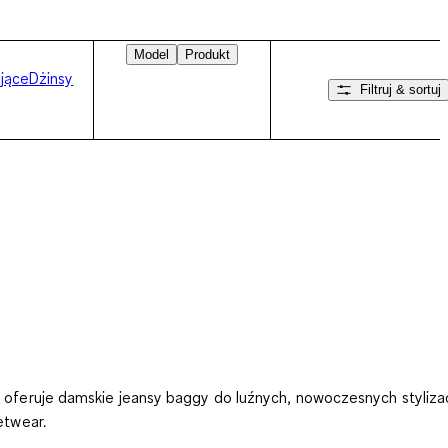
Model
Produkt
jące
Dżinsy
Filtruj & sortuj
Przesuń w prawo
oferuje damskie jeansy baggy do luźnych, nowoczesnych stylizac
etwear.