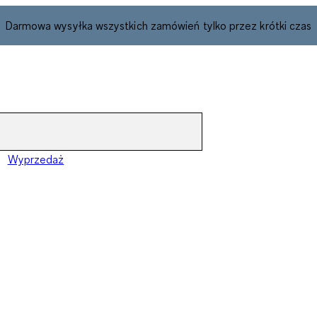
Darmowa wysyłka wszystkich zamówień tylko przez krótki czas
Wyprzedaż