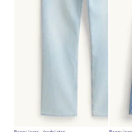
Baggy jeans - średni stan
Baggy jeans