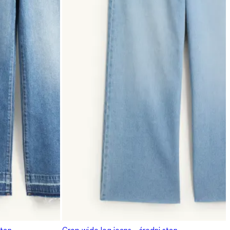
stan
Crop wide leg jeans - średni stan