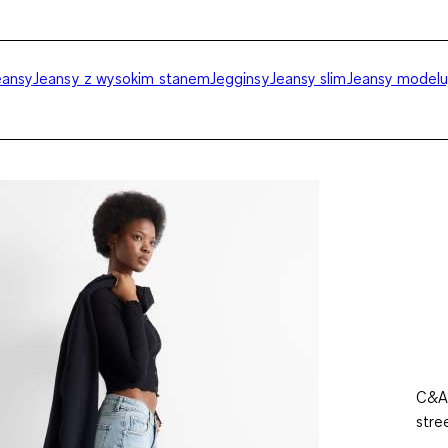
eansy
Jeansy z wysokim stanem
Jegginsy
Jeansy slim
Jeansy modelu
C&A 
stre