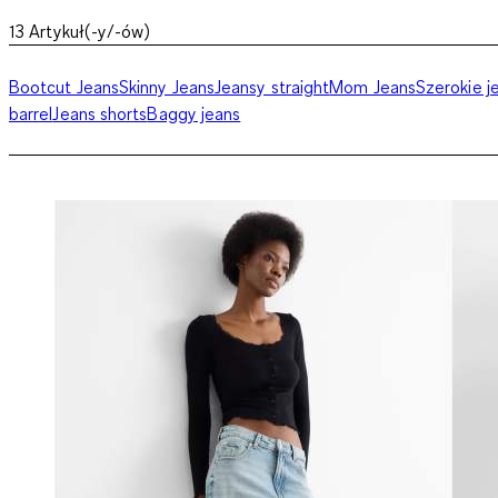
13
Artykuł(-y/-ów)
Bootcut Jeans
Skinny Jeans
Jeansy straight
Mom Jeans
Szerokie j
barrel
Jeans shorts
Baggy jeans