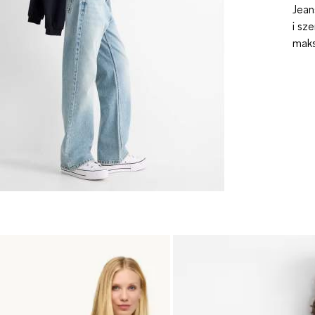
Jean
i sz
maks