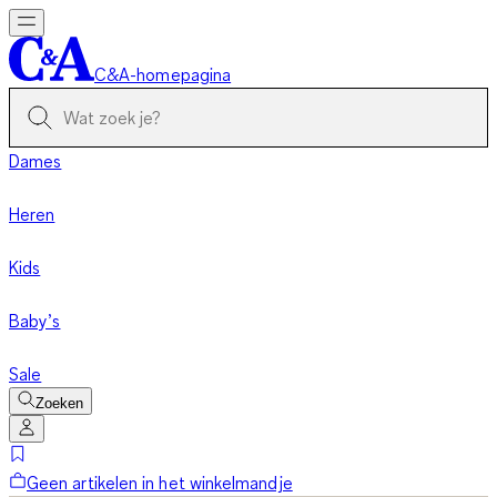
C&A-homepagina
Dames
Heren
Kids
Baby’s
Sale
Zoeken
Geen artikelen in het winkelmandje