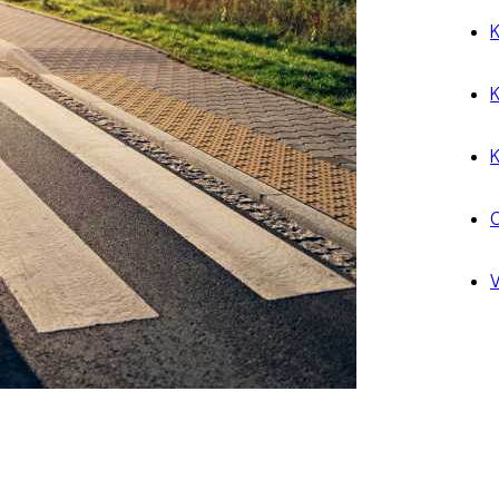
K
K
K
O
V