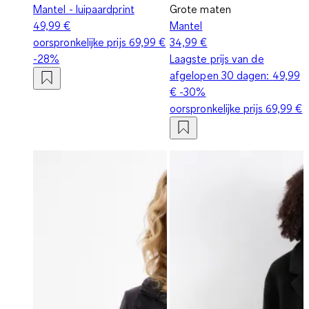
Mantel - luipaardprint
Grote maten
49,99 €
Mantel
oorspronkelijke prijs
69,99 €
34,99 €
-28%
Laagste prijs van de
afgelopen 30 dagen:
49,99
€
-30%
oorspronkelijke prijs
69,99 €