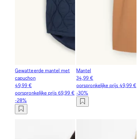
Gewatteerde mantel met
Mantel
capuchon
34,99 €
49,99 €
oorspronkelijke prijs
49,99 €
oorspronkelijke prijs
69,99 €
-30%
-28%