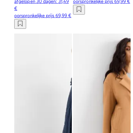
afgelopen 30 dagen:
31,49
oorspronkelijke prijs
69,99 €
€
oorspronkelijke prijs
69,99 €