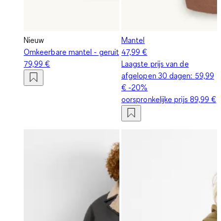
Nieuw
Mantel
Omkeerbare mantel - geruit
47,99 €
79,99 €
Laagste prijs van de
afgelopen 30 dagen:
59,99
€
-20%
oorspronkelijke prijs
89,99 €