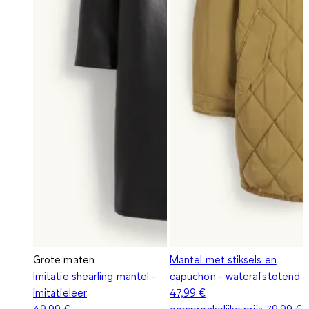
Grote maten
Mantel met stiksels en
Imitatie shearling mantel -
capuchon - waterafstotend
imitatieleer
47,99 €
49,99 €
oorspronkelijke prijs
79,99 €