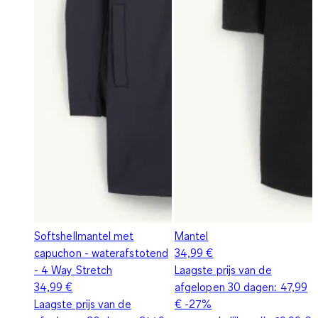
Softshellmantel met
Mantel
capuchon - waterafstotend
34,99 €
- 4 Way Stretch
Laagste prijs van de
34,99 €
afgelopen 30 dagen:
47,99
Laagste prijs van de
€
-27%