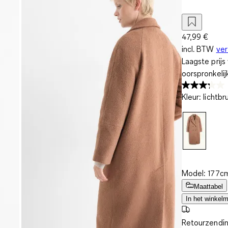
47,99 €
incl. BTW
ve
Laagste prij
oorspronkelij
Kleur
:
lichtbr
Model: 177cm
Maattabel
In het winkel
Retourzendin