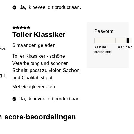
Ja, Ik beveel dit product aan.
5 van 5 sterren.
Pasvorm
Toller Klassiker
Pasvorm, 4 van 5, 
6 maanden geleden
Aan de
Aan de gr
RDE
kleine kant
k
Toller Klassiker - schöne
Verarbeitung und schöner
Schnitt, passt zu vielen Sachen
g
1
und Qualität ist gut
Met Google vertalen
Ja, Ik beveel dit product aan.
en score-beoordelingen