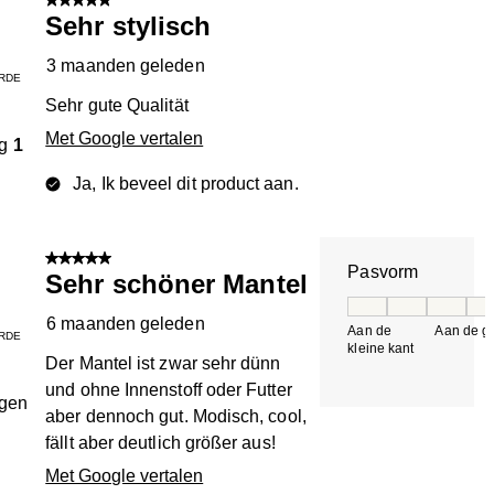
5 van 5 sterren.
Sehr stylisch
3 maanden geleden
RDE
Sehr gute Qualität
Met Google vertalen
g
1
Ja, Ik beveel dit product aan.
5 van 5 sterren.
Pasvorm
Sehr schöner Mantel
Pasvorm, 5 van 5, 
6 maanden geleden
Aan de
Aan de gr
RDE
kleine kant
k
Der Mantel ist zwar sehr dünn
und ohne Innenstoff oder Futter
ngen
aber dennoch gut. Modisch, cool,
fällt aber deutlich größer aus!
Met Google vertalen