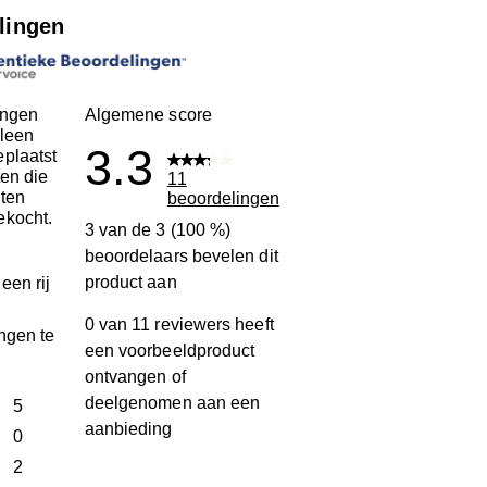
lingen
ingen
Algemene score
leen
3.3
plaatst
ten die
11
ten
beoordelingen
ekocht.
3 van de 3 (100 %)
beoordelaars bevelen dit
product aan
een rij
0 van 11 reviewers heeft
ngen te
een voorbeeldproduct
ontvangen of
deelgenomen aan een
terren
5
aanbieding
5 beoordelingen met 5 sterren.
terren
0
0 beoordelingen met 4 sterren.
terren
2