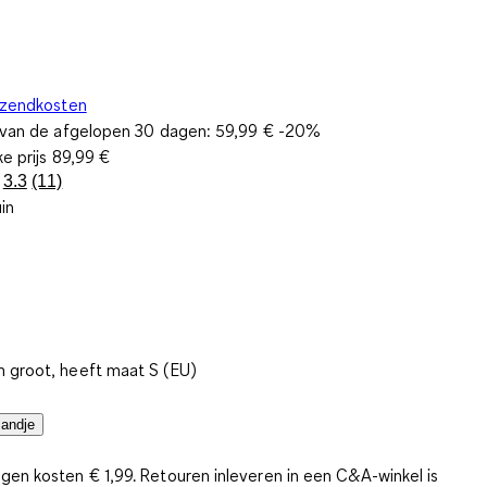
rzendkosten
s van de afgelopen 30 dagen:
59,99 €
-20%
ke prijs
89,99 €
3.3
(11)
Lees
uin
11
beoordelingen.
Dezelfde
paginalink.
 groot, heeft maat S (EU)
mandje
gen kosten € 1,99. Retouren inleveren in een C&A-winkel is