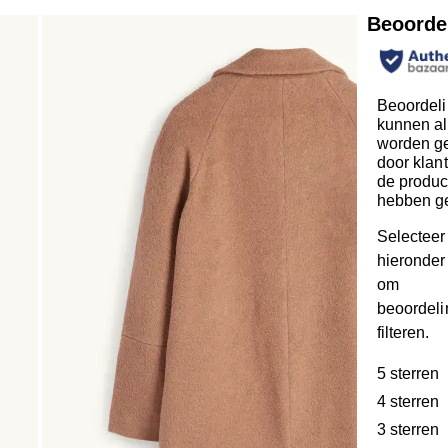
Beoorde
Beoordel
kunnen al
worden ge
door klan
de produc
hebben g
Selecteer
hieronder 
om
beoordeli
filteren.
5 sterren
s
4 sterren
s
3 sterren
s