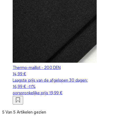
Thermo-maillot - 200 DEN
14,99 €
Laagste prijs van de afgelopen 30 dagen:
16,99 €
-11%
oorspronkelijke prijs
19,99 €
5 Van 5 Artikelen gezien