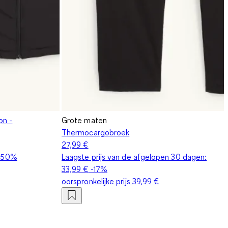
on -
Grote maten
Thermocargobroek
27,99 €
-50%
Laagste prijs van de afgelopen 30 dagen:
33,99 €
-17%
oorspronkelijke prijs
39,99 €