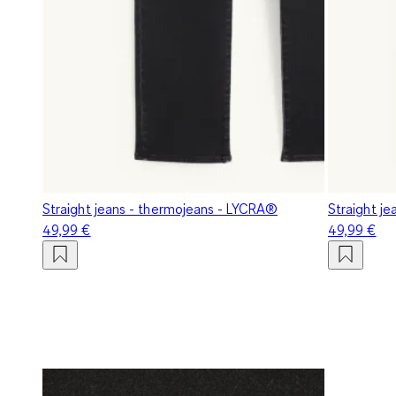
Straight jeans - thermojeans - LYCRA®
Straight j
49,99 €
49,99 €