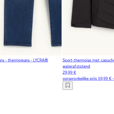
eans - thermojeans - LYCRA®
Sport-thermojas met capuch
waterafstotend
29,99 €
oorspronkelijke prijs
59,99 €